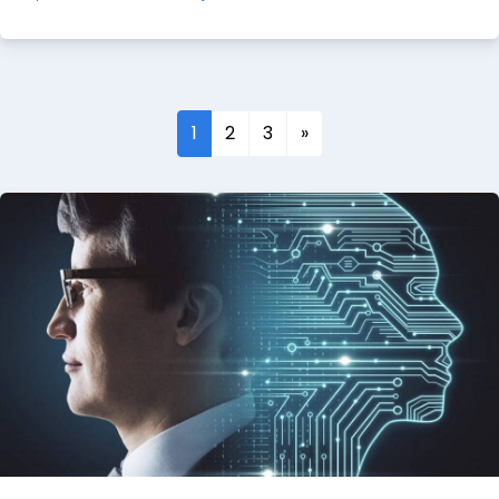
1
2
3
»