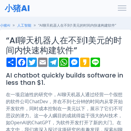
小猪AI
小猪AI
人工智能
“AI聊天机器人在不到1美元的时间内快速构建软件”
“AI聊天机器人在不到1美元的时
间内快速构建软件”
S
F
T
E
T
W
M
K
L
h
a
w
m
e
h
e
a
i
a
c
i
a
l
a
s
k
n
r
e
t
i
e
t
s
a
e
AI chatbot quickly builds software in
e
b
t
l
g
s
e
o
less than $1.
o
e
r
A
n
o
r
a
p
g
k
m
p
e
在一项启迪性的研究中，AI聊天机器人通过经营一个假想
r
的软件公司ChatDev，并在不到七分钟的时间内从零开始
开发软件，同时成本控制在一美元以下，展示了它们不可
思议的潜力。这一令人瞩目的成就得益于强大的AI技术，
如OpenAI的ChatGPT，为软件开发打开了新的大门。在
本文中，我们将深入探讨这项研究的有趣发现，探索AI聊