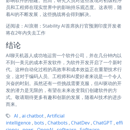
影响软件的创建。然而，研究人员对这些发现对初级程序
员和工程师在现实世界中的影响持乐观态度。这表明，随
着AI的不断发展，这些挑战将会得到解决。
还阅读：AI浪潮：Stability AI首席执行官预测印度开发者
将在2年内失去工作
结论
AI聊天机器人成功地运营一个软件公司，并在几分钟内以
不到一美元的成本开发软件，为软件开发开启了一个新时
代。这种自动化过程的高效率和成本效益正在重塑技术行
业，这对于编码人员、工程师和AI爱好者来说是一个令人
兴奋的时刻。虽然还有一些挑战需要克服，但AI驱动的开
发的潜力是无限的，有望在未来改变我们创建软件的方
式。敬请期待更多有趣和创新的发展，随着AI技术的进步
而来。
AI
,
ai chatbot
,
Artificial
intelligence
,
bots
,
Chatbots
,
ChatDev
,
ChatGPT
,
effi
ciency
,
news
,
OpenAI
,
software
,
Software