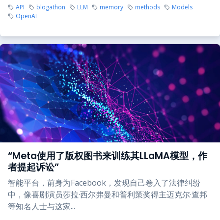
API
blogathon
LLM
memory
methods
Models
OpenAI
“Meta使用了版权图书来训练其LLaMA模型，作
者提起诉讼”
智能平台，前身为Facebook，发现自己卷入了法律纠纷
中，像喜剧演员莎拉·西尔弗曼和普利策奖得主迈克尔·查邦
等知名人士与这家...