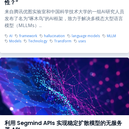
性？”
来自腾讯优图实验室和中国科学技术大学的一组AI研究人员
发布了名为“啄木鸟”的AI框架，致力于解决多模态大型语言
模型（MLLMs）...
AI
framework
hallucination
language models
MLLM
Models
Technology
Transform
uses
利用 Segmind APIs 实现稳定扩散模型的无服务