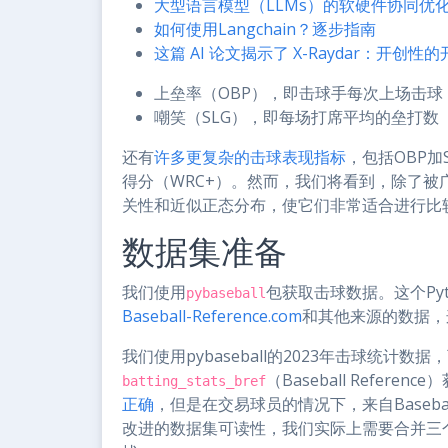
大型语言模型（LLMs）的软硬件协同优化策略（SW
如何使用Langchain？逐步指南
这篇 AI 论文揭示了 X-Raydar：开
上垒率（OBP），即击球手每次上场击
嘲笑（SLG），即每场打席平均的垒打数
还有
许多更复杂的击球表现指标
，包括OBP加
得分（WRC+）。然而，我们将看到，除了被
关性和近似正态分布，使它们非常适合进行比
数据集准备
我们使用
包获取击球数据。这个Pyt
pybaseball
Baseball-Reference.com
和其他来源的数据，
我们使用pybaseball的2023年击球统计数
（Baseball Refer
batting_stats_bref
正确
，但是在交易球员的情况下，来自Basebal
改进的数据集可读性，我们实际上需要合并三个表：Fan