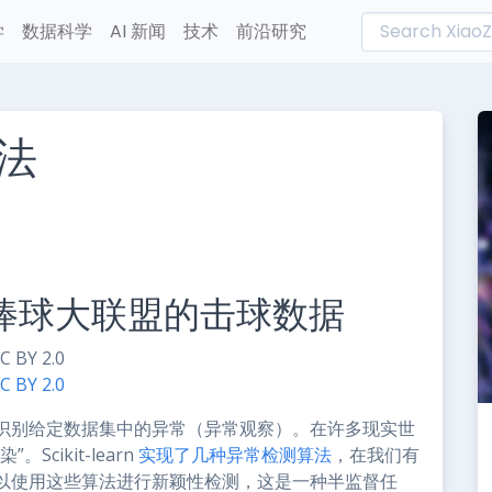
学
数据科学
AI 新闻
技术
前沿研究
法
L
n
e
业棒球大联盟的击球数据
C BY 2.0
识别给定数据集中的异常（异常观察）。在许多现实世
cikit-learn
实现了几种异常检测算法
，在我们有
以使用这些算法进行新颖性检测，这是一种半监督任