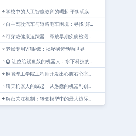
学校中的人工智能教育的崛起 平衡现实...
自主驾驶汽车与道路电车困境：寻找“好...
可穿戴健康追踪器：释放早期疾病检测...
老鼠专用VR眼镜：揭秘啮齿动物世界
🤖 让位给鳗鱼般的机器人：水下科技的...
麻省理工学院工程师开发出心脏右心室...
聊天机器人的崛起：从愚蠢的机器到创...
解密关注机制：转变模型中的最大边际...