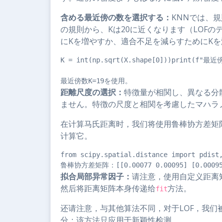
含める最近傍の数を選択する：
KNNでは、規
の規則から、Kは20に近くなります（LOF
にKを増やすか、適合不足を減らすためにK
K = int(np.sqrt(X.shape[0]))print(f"最
最近傍数K=19を使用。
距離尺度の選択：
特徴量が相関し、異なる分
ません。特徴の尺度と相関を考慮したマハラ
在计算马氏距离时，我们将使用鲁棒协方差矩
计算它。
from scipy.spatial.distance import pd
拟合局部异常因子：
请注意，使用自定义距离
然后将距离矩阵本身传递给
方法。
fit
还请注意，与其他算法不同，对于LOF，我们
分；该方法只应用于新颖性检测。