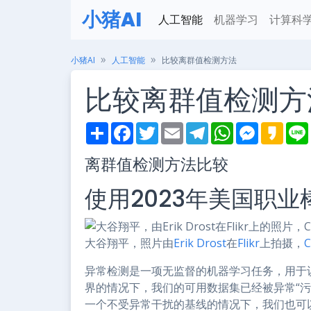
小猪AI
人工智能
机器学习
计算科
小猪AI
人工智能
比较离群值检测方法
比较离群值检测方
S
F
T
E
T
W
M
K
h
a
w
m
e
h
e
a
i
a
c
i
a
l
a
s
k
离群值检测方法比较
r
e
t
i
e
t
s
a
e
b
t
l
g
s
e
o
o
e
r
A
n
使用2023年美国职
o
r
a
p
g
k
m
p
e
r
大谷翔平，照片由
Erik Drost
在
Flikr
上拍摄，
C
异常检测是一项无监督的机器学习任务，用于
界的情况下，我们的可用数据集已经被异常“污染”。S
一个不受异常干扰的基线的情况下，我们也可