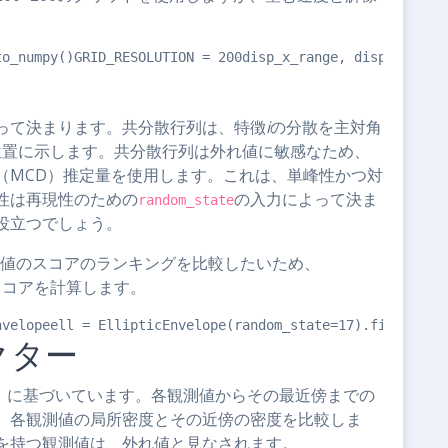
to_numpy()GRID_RESOLUTION = 200disp_x_range, disp_y_rang
って決まります。共分散行列は、特徴
i
の分散を主対角
位置に示します。共分散行列は外れ値に敏感なため、
（MCD）推定量を使用します。これは、単峰性かつ対
性は再現性のための
の入力によって決ま
random_state
役立つでしょう。
れ値のスコアのランキングを比較したいため、
スコアを計算します。
nvelopeell = EllipticEnvelope(random_state=17).fit(X)df[
クター
N）に基づいています。各観測値からその最近傍までの
、各観測値の局所密度とその近傍の密度を比較しま
を持つ観測値は、外れ値と見なされます。