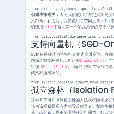
from sklearn.neighbors import LocalOutli
创建决策边界：
因为我们使用了自定义距离度
义距离。在之前，我们使用了空间度量
pdist
们使用
来返回第一个输入集合的每个成
cdist
from scipy.spatial.distance import cdist
支持向量机（SGD-One
SVM使用核技巧将特征转化为高维空间，在那
求输入数据标准化，但正如
的
StandardScaler
将使用
。我们将把经过缩放的输入
RobustScaler
的文档所建议的。
from sklearn.pipeline import make_pipeli
孤立森林（Isolation F
这种基于树的测算孤立性的方法执行随机递归
认为该观察是强有力的异常候选者。和随机森
从正态分布，也不要求特征进行缩放。默认情况