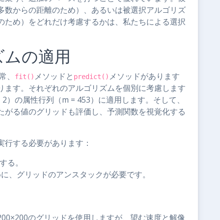
多数からの距離のため）、あるいは被選択アルゴリズ
のため）をどれだけ考慮するかは、私たちによる選択
ズムの適用
通常、
メソッドと
メソッドがあります
fit()
predict()
ります。それぞれのアルゴリズムを個別に考慮します
2）の属性行列（m = 453）に適用します。そして、
たがる値のグリッドも評価し、予測関数を視覚化する
実行する必要があります：
成する。
めに、グリッドのアンスタックが必要です。
00×200のグリッドを使用しますが、望む速度と解像