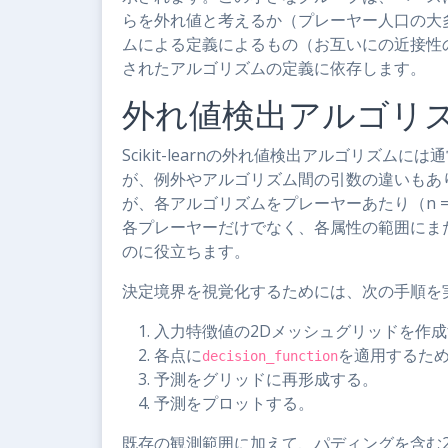
らを外れ値と考えるか（プレーヤー人口の大
ムによる定義によるもの（お互いにの近接性
されたアルゴリズムの定義に依存します。
外れ値検出アルゴリ
Scikit-learnの外れ値検出アルゴリズムには
が、例外やアルゴリズム間の引数の違いもあ
が、各アルゴリズムをプレーヤーあたり（n = 
各プレーヤーだけでなく、各属性の範囲にま
のに役立ちます。
決定境界を視覚化するためには、次の手順を
入力特徴値の2Dメッシュグリッドを作
各点に
を適用するた
decision_function
予測をグリッドに再形成する。
予測をプロットする。
既存の観測範囲に加えて、パディングを含む2