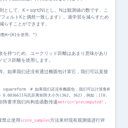
則として、K = sqrt(N)とし、Nは観測値の数です。こ
のデフォルトKと偶然一致します）。過学習を減らすため
を減らすことができます。
近傍数K={K}を使用。")

散を持つため、ユークリッド距離はあまり意味があり
ノビス距離を使用します。
阵。如果我们还没有通过椭圆包计算它，我们可以直接
ist, squareform  # 如果我们还没有椭圆包，我们可以计算鲁棒协方差：#   from
矩阵要求我们向构造函数传递
，
metric="precomputed"
被禁止使用
方法来对现有观测值进行评
score_samples