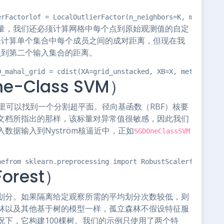
erFactorlof = LocalOutlierFactor(n_neighbors=K, metric="
量，我们还必须计算网格中每个点到原始观测值的自定
来计算单个集合中每个成员之间的成对距离，但现在我
员到第二个输入集合的距离。
D_mahal_grid = cdist(XA=grid_unstacked, XB=X, metric='ma
-Class SVM）
里可以找到一个分割超平面。径向基函数（RBF）核要
文档所指出的那样，该标量对异常值很敏感，因此我们
数据输入到Nyström核逼近中，正如
SGDOneClassSVM
nefrom sklearn.preprocessing import RobustScalerfrom skl
orest）
划分。如果隔离给定观察所需的平均划分次数较低，则
林以及其他基于树的模型一样，孤立森林不假设特征服
下，它构建100棵树。我们的示例只使用了两个特