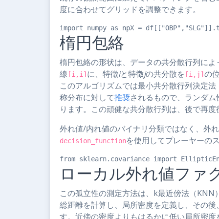
度に合わせてグリッドを調整できます。
import numpy as npX = df[["OBP","SLG"]].
楕円包絡
楕円包絡の形状は、データの共分散行列によ
線
に、特徴
i
と特徴
j
の共分散を
の
[i,i]
[i,j]
このアルゴリズムでは最小共分散行列決定法
称分布に対して
推奨
されるもので、ランダム
ります。この頑健な共分散行列は、後で再度
外れ値/内れ値のバイナリ分類ではなく、外
を使用してプレーヤーの
decision_function
from sklearn.covariance import EllipticE
ローカル外れ値ファ
この孤立性の測定方法は、k最近傍法（KN
総距離を計算し、局所密度を定義し、その後
す。近傍の密度よりもはるかに低い局所密度