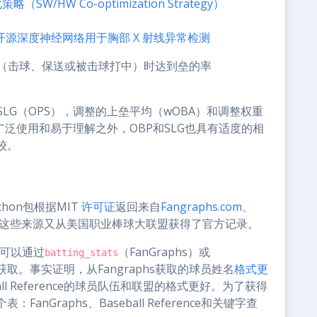
/HW Co-optimization Strategy）
创性的开源深度神经网络用于胸部 X 射线异常检测
球（击球、保送或被击球打中）时达到垒的率
SLG（OPS），调整的上垒平均（wOBA）和调整权重
广泛使用和易于理解之外，OBP和SLG也具有适度的相
较。
hon包根据MIT
许可证
返回来自
Fangraphs.com
、
这些来源又从美国职业棒球大联盟获得了官方记录。
据，可以通过
（FanGraphs）或
batting_stats
ence）获取。事实证明，从Fangraphs获取的球员姓名
格式更
l Reference的球员队伍和联盟的格式更好。为了获得
Graphs、Baseball Reference和关键字查