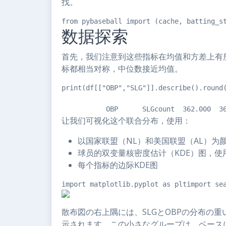
找。
from pybaseball import (cache, batting_s
数据探索
首先，我们注意到这些指标在均值和方差上有
标都相当对称，中位数接近均值。
print(df[["OBP","SLG"]].describe().round
           OBP      SLGcount  362.000  3
让我们可视化这个联合分布，使用：
以国家联盟（NL）和美国联盟（AL）为
球员的双变量核密度估计（KDE）图，
每个指标的边际KDE图
import matplotlib.pyplot as pltimport se
散布図の右上隅には、SLGとOBPの分布の
示されます。この小さなグループは、ベース