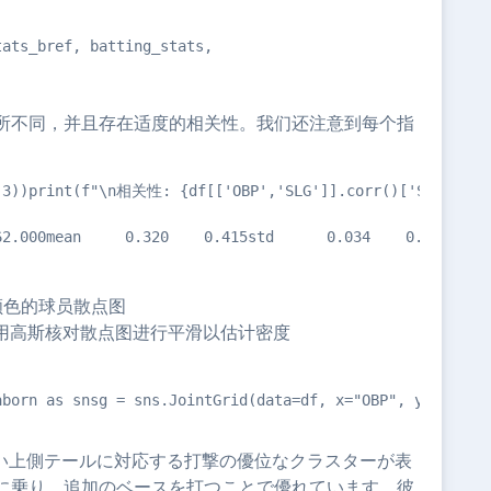
tats_bref, batting_stats,                         playe
所不同，并且存在适度的相关性。我们还注意到每个指
(3))print(f"\n相关性: {df[['OBP','SLG']].corr()['SLG']['OB
62.000mean     0.320    0.415std      0.034    0.068min
颜色的球员散点图
使用高斯核对散点图进行平滑以估计密度
aborn as snsg = sns.JointGrid(data=df, x="OBP", y="SLG"
重い上側テールに対応する打撃の優位なクラスターが表
に乗り、追加のベースを打つことで優れています。彼