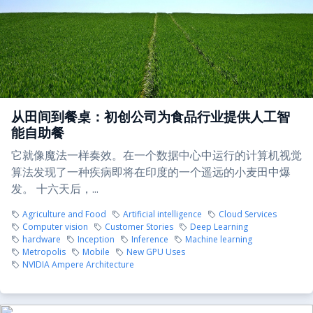
从田间到餐桌：初创公司为食品行业提供人工智
能自助餐
它就像魔法一样奏效。在一个数据中心中运行的计算机视觉
算法发现了一种疾病即将在印度的一个遥远的小麦田中爆
发。 十六天后，...
Agriculture and Food
Artificial intelligence
Cloud Services
Computer vision
Customer Stories
Deep Learning
hardware
Inception
Inference
Machine learning
Metropolis
Mobile
New GPU Uses
NVIDIA Ampere Architecture