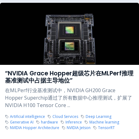
“NVIDIA Grace Hopper超级芯片在MLPerf推理
基准测试中占据主导地位”
在MLPerf行业基准测试中，NVIDIA GH200 Grace
Hopper Superchip通过了所有数据中心推理测试，扩展了
NVIDIA H100 Tensor Core ...
Artificial intelligence
Cloud Services
Deep Learning
Generative AI
hardware
Inference
Machine learning
NVIDIA Hopper Architecture
NVIDIA Jetson
TensorRT