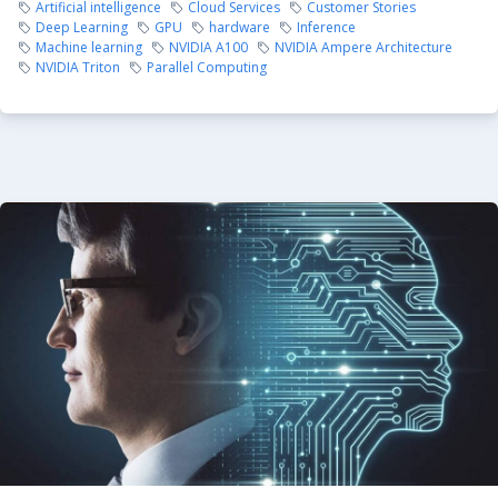
Artificial intelligence
Cloud Services
Customer Stories
Deep Learning
GPU
hardware
Inference
Machine learning
NVIDIA A100
NVIDIA Ampere Architecture
NVIDIA Triton
Parallel Computing