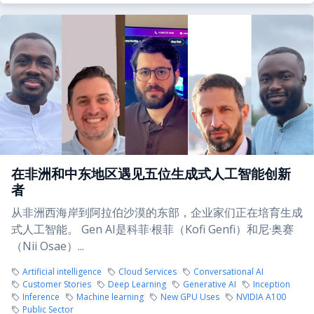
在非洲和中东地区遇见五位生成式人工智能创新
者
从非洲西海岸到阿拉伯沙漠的东部，企业家们正在培育生成
式人工智能。 Gen AI是科菲·根菲（Kofi Genfi）和尼·奥赛
（Nii Osae）...
Artificial intelligence
Cloud Services
Conversational AI
Customer Stories
Deep Learning
Generative AI
Inception
Inference
Machine learning
New GPU Uses
NVIDIA A100
Public Sector