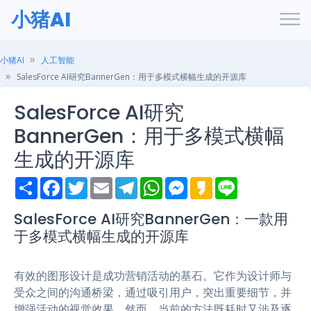
小猪AI
小猪AI
人工智能
SalesForce AI研究BannerGen：用于多模式横幅生成的开源库
SalesForce AI研究
BannerGen：用于多模式横幅
生成的开源库
S
F
T
E
T
W
M
K
L
h
a
w
m
e
h
e
a
i
a
c
i
a
l
a
s
k
n
r
e
t
i
e
t
s
a
e
SalesForce AI研究BannerGen：一款用
e
b
t
l
g
s
e
o
于多模式横幅生成的开源库
o
e
r
A
n
o
r
a
p
g
k
m
p
e
r
有效的图形设计是成功营销活动的基石。它作为设计师与
受众之间的沟通桥梁，通过吸引用户，突出重要细节，并
增强活动的视觉效果。然而，当前的方法既耗时又涉及逐