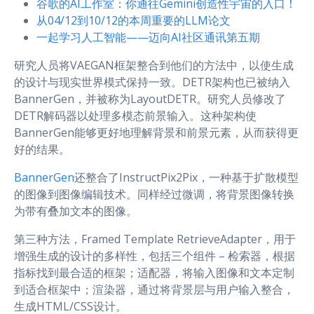
谷歌的AI工作室：你通往Gemini创造性宇宙的入口！
从04/12到10/12的本周重要的LLM论文
一起学习人工智能——迈向AI社区通讯第五期
研究人员将VAEGAN框架整合到他们的方法中，以使生成
的设计与现实世界模式保持一致。DETR架构也已被纳入
BannerGen，并被称为LayoutDETR。研究人员修改了
DETR解码器以处理多模态前景输入。这种架构使
BannerGen能够更好地理解背景和前景元素，从而获得更
好的结果。
BannerGen
还整合了InstructPix2Pix，一种基于扩散模型
的图像到图像编辑技术。同样经过微调，将背景图像转换
为带有叠加文本的图像。
第三种方法，Framed Template RetrieveAdapter，用于
增强生成的设计的多样性，包括三个组件 – 检索器，根据
指标找到最合适的框架；适配器，将输入图像和文本定制
到适合框架中；渲染器，通过将背景层与用户输入整合，
生成HTML/CSS设计。