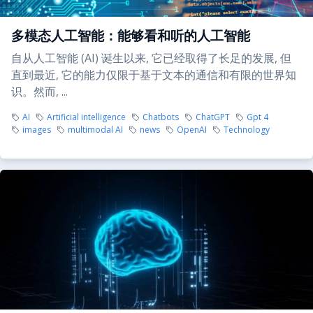
多模态人工智能：能够看和听的人工智能
自从人工智能 (AI) 诞生以来, 它已经取得了长足的发展, 但
直到最近, 它的能力仅限于基于文本的通信和有限的世界知
识。然而, ...
AI
Artificial intelligence
Chatbots
ChatGPT
Gpt 4
images
multimodal AI
news
OpenAI
Technology