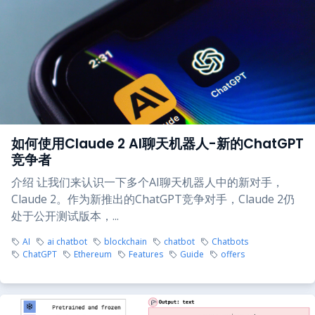
如何使用Claude 2 AI聊天机器人-新的ChatGPT
竞争者
介绍 让我们来认识一下多个AI聊天机器人中的新对手，
Claude 2。作为新推出的ChatGPT竞争对手，Claude 2仍
处于公开测试版本，...
AI
ai chatbot
blockchain
chatbot
Chatbots
ChatGPT
Ethereum
Features
Guide
offers