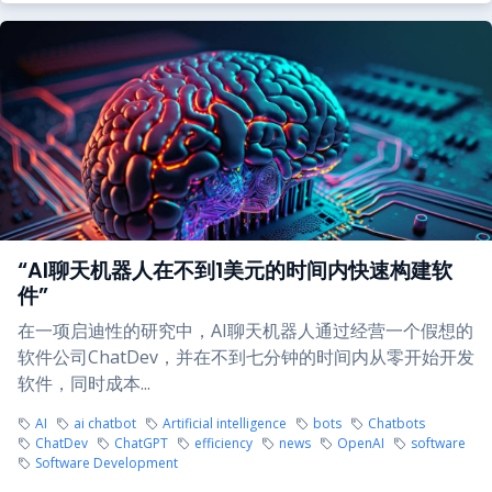
“AI聊天机器人在不到1美元的时间内快速构建软
件”
在一项启迪性的研究中，AI聊天机器人通过经营一个假想的
软件公司ChatDev，并在不到七分钟的时间内从零开始开发
软件，同时成本...
AI
ai chatbot
Artificial intelligence
bots
Chatbots
ChatDev
ChatGPT
efficiency
news
OpenAI
software
Software Development