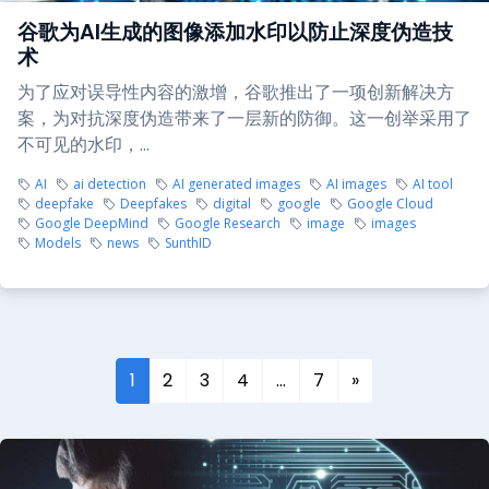
谷歌为AI生成的图像添加水印以防止深度伪造技
术
为了应对误导性内容的激增，谷歌推出了一项创新解决方
案，为对抗深度伪造带来了一层新的防御。这一创举采用了
不可见的水印，...
AI
ai detection
AI generated images
AI images
AI tool
deepfake
Deepfakes
digital
google
Google Cloud
Google DeepMind
Google Research
image
images
Models
news
SunthID
1
2
3
4
…
7
»