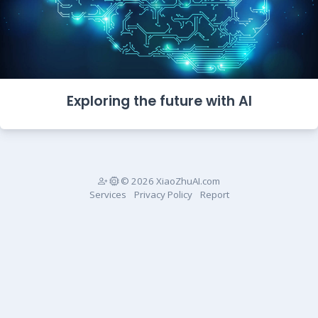
Exploring the future with AI
© 2026 XiaoZhuAI.com
Services
Privacy Policy
Report