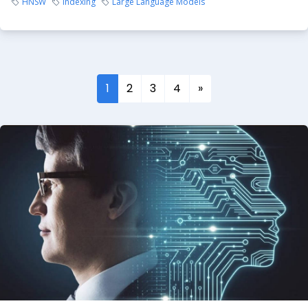
HNSW
Indexing
Large Language Models
1
2
3
4
»