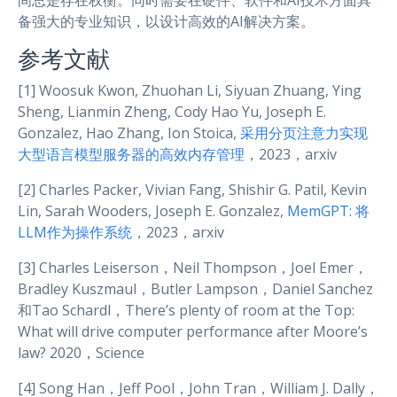
备强大的专业知识，以设计高效的AI解决方案。
参考文献
[1] Woosuk Kwon, Zhuohan Li, Siyuan Zhuang, Ying
Sheng, Lianmin Zheng, Cody Hao Yu, Joseph E.
Gonzalez, Hao Zhang, Ion Stoica,
采用分页注意力实现
大型语言模型服务器的高效内存管理
，2023，arxiv
[2] Charles Packer, Vivian Fang, Shishir G. Patil, Kevin
Lin, Sarah Wooders, Joseph E. Gonzalez,
MemGPT: 将
LLM作为操作系统
，2023，arxiv
[3] Charles Leiserson，Neil Thompson，Joel Emer，
Bradley Kuszmaul，Butler Lampson，Daniel Sanchez
和Tao Schardl，There’s plenty of room at the Top:
What will drive computer performance after Moore’s
law? 2020，Science
[4] Song Han，Jeff Pool，John Tran，William J. Dally，