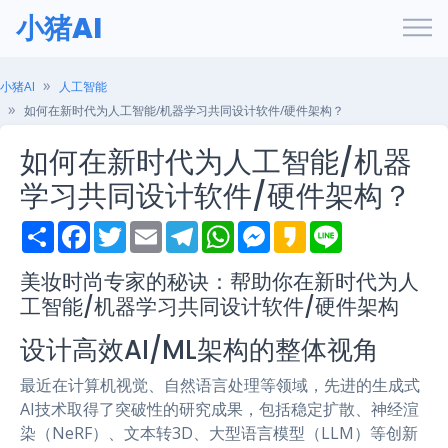
小猪AI
小猪AI
人工智能
如何在新时代为人工智能/机器学习共同设计软件/硬件架构？
如何在新时代为人工智能/机器
学习共同设计软件/硬件架构？
S
F
T
E
T
W
M
K
L
h
a
w
m
e
h
e
a
i
a
c
i
a
l
a
s
k
n
r
e
t
i
e
t
s
a
e
美妆时尚专家的秘诀：帮助你在新时代为人
e
b
t
l
g
s
e
o
工智能/机器学习共同设计软件/硬件架构
o
e
r
A
n
o
r
a
p
g
k
m
p
e
设计高效AI/ML架构的整体视角
r
最近在计算机视觉、自然语言处理等领域，先进的生成式
AI技术取得了突破性的研究成果，包括稳定扩散、神经渲
染（NeRF）、文本转3D、大型语言模型（LLM）等创新