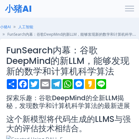
小猪AI
小猪AI
人工智能
FunSearch内幕：谷歌DeepMind的新LLM，能够发现新的数学和计算机科学算法
FunSearch内幕：谷歌
DeepMind的新LLM，能够发现
新的数学和计算机科学算法
S
F
T
E
T
W
M
K
L
h
a
w
m
e
h
e
a
i
a
c
i
a
l
a
s
k
n
r
e
t
i
e
t
s
a
e
探索乐趣：谷歌DeepMind的全新LLM揭
e
b
t
l
g
s
e
o
秘，发现数学和计算机科学算法的最新进展
o
e
r
A
n
o
r
a
p
g
k
m
p
e
这个新模型将代码生成的LLMS与强
r
大的评估技术相结合。