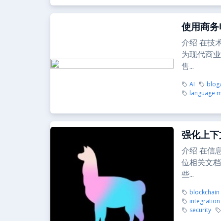
使用商务
介绍 在技
为现代商业
售...
AI
blog
language 
强化上下文
介绍 在信
位相关文档
些...
blockchain
integration
security