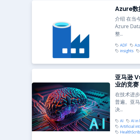
Azur
介绍 在当
Azure D
整...
ADF
Az
insights
亚马逊 
业的竞赛
在技术进步
普遍。亚马
决...
AI
AI in
Artificial in
HealthScri