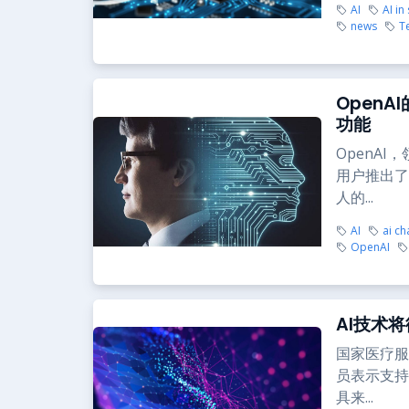
AI
AI in
news
T
OpenA
功能
OpenAI
用户推出了
人的...
AI
ai ch
OpenAI
AI技术
国家医疗服务
员表示支持
具来...