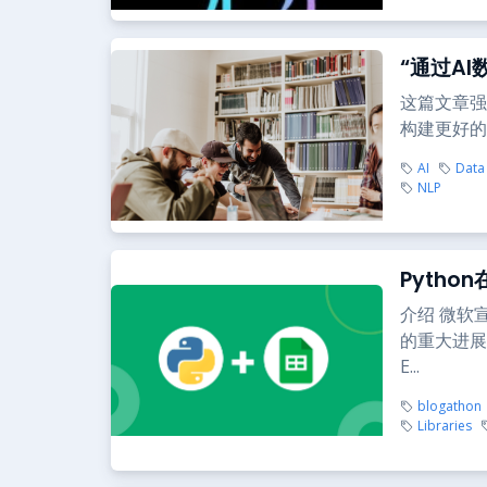
“通过A
这篇文章强
构建更好的
AI
Data 
NLP
Pytho
介绍 微软宣
的重大进展
E...
blogathon
Libraries