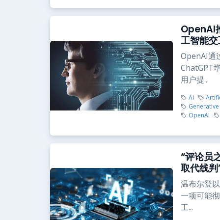
OpenA
工智能交
OpenA
ChatG
用户提...
AI
Artif
Generative
OpenAI
“评论员
取代线判
温布尔登以
一项可能彻
工...