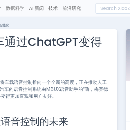
学
数据科学
AI 新闻
技术
前沿研究
加智能化
通过ChatGPT变得
L
n
e
过将车载语音控制推向一个全新的高度，正在推动人工
驰汽车的语音控制系统由MBUX语音助手的“嗨，梅赛德
手将变得更加直观和用户友好。
验语音控制的未来