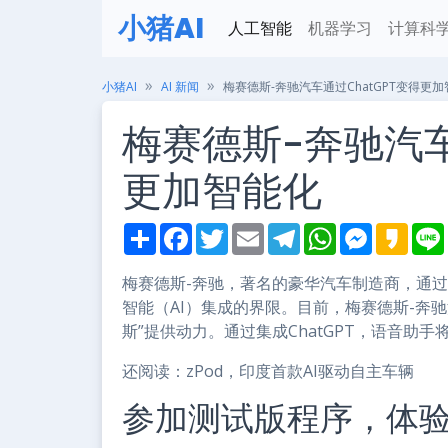
小猪AI
人工智能
机器学习
计算科
小猪AI
AI 新闻
梅赛德斯-奔驰汽车通过ChatGPT变得更
梅赛德斯-奔驰汽车
更加智能化
S
F
T
E
T
W
M
K
h
a
w
m
e
h
e
a
i
a
c
i
a
l
a
s
k
r
e
t
i
e
t
s
a
梅赛德斯-奔驰，著名的豪华汽车制造商，通
e
b
t
l
g
s
e
o
智能（AI）集成的界限。目前，梅赛德斯-奔
o
e
r
A
n
o
r
a
p
g
斯”提供动力。通过集成ChatGPT，语音助
k
m
p
e
r
还阅读：zPod，印度首款AI驱动自主车辆
参加测试版程序，体