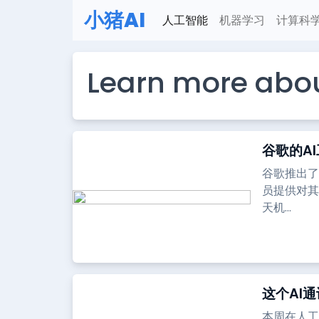
小猪AI
人工智能
机器学习
计算科
Learn more abo
谷歌的A
谷歌推出了A
员提供对其
天机...
这个AI
本周在人工