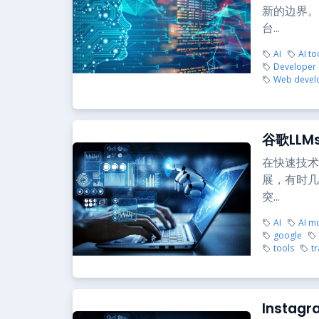
新的边界。
台...
AI
AI to
Developer
Web devel
谷歌LL
在快速技术
展，有时几
突...
AI
AI m
google
tools
tr
Insta