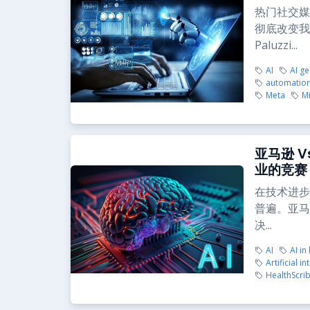
热门社交媒
彻底改变我
Paluzzi...
AI
AI g
automatio
Meta
Mi
亚马逊 
业的竞赛
在技术进步
普遍。亚马
决...
AI
AI in
Artificial in
HealthScri