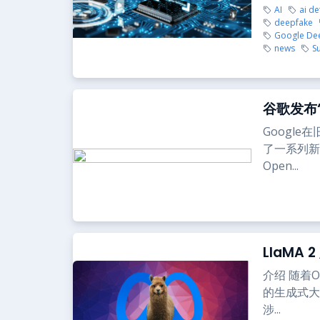
AI
ai de
deepfake
Google De
news
S
谷歌发布
Google
了一系列新
Open...
LlaMA
介绍 随着
的生成式大
涉...