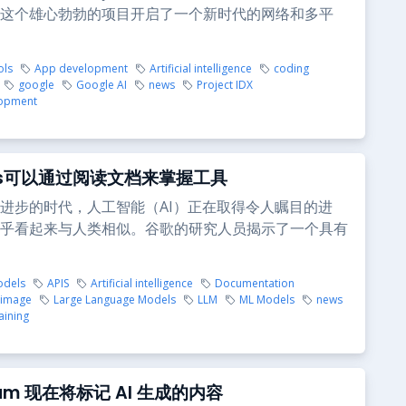
这个雄心勃勃的项目开启了一个新时代的网络和多平
ols
App development
Artificial intelligence
coding
google
Google AI
news
Project IDX
opment
Ms可以通过阅读文档来掌握工具
进步的时代，人工智能（AI）正在取得令人瞩目的进
乎看起来与人类相似。谷歌的研究人员揭示了一个具有
odels
APIS
Artificial intelligence
Documentation
image
Large Language Models
LLM
ML Models
news
aining
gram 现在将标记 AI 生成的内容