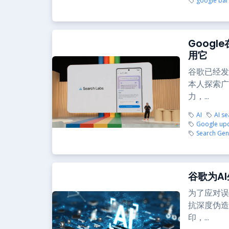
google ba
Goog
用它
谷歌已经发
本人探索广
力，...
AI
AI se
Google up
Search Gen
谷歌为A
为了应对误
抗深度伪造
印，...