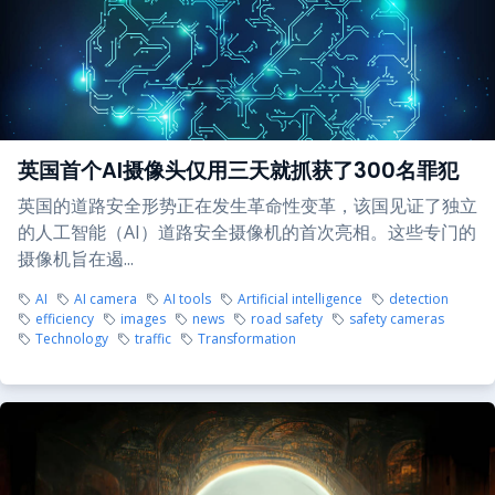
英国首个AI摄像头仅用三天就抓获了300名罪犯
英国的道路安全形势正在发生革命性变革，该国见证了独立
的人工智能（AI）道路安全摄像机的首次亮相。这些专门的
摄像机旨在遏...
AI
AI camera
AI tools
Artificial intelligence
detection
efficiency
images
news
road safety
safety cameras
Technology
traffic
Transformation