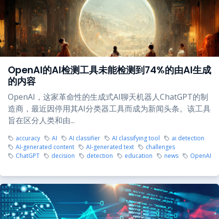
OpenAI的AI检测工具未能检测到74%的由AI生成
的内容
OpenAI，这家革命性的生成式AI聊天机器人ChatGPT的制
造商，最近因停用其AI分类器工具而成为新闻头条。该工具
旨在区分人类和由...
accuracy
AI
AI classifier
AI classifying tool
ai detection
AI-generated content
AI-generated text
challenges
ChatGPT
decision
detection
education
news
OpenAI