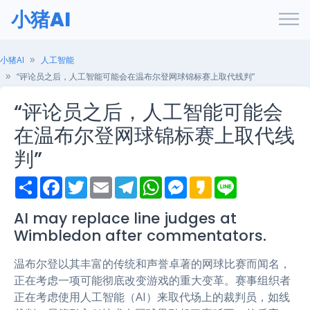
小猪AI
小猪AI
人工智能
“评论员之后，人工智能可能会在温布尔登网球锦标赛上取代线判”
“评论员之后，人工智能可能会
在温布尔登网球锦标赛上取代线
判”
S
F
T
E
T
W
M
K
L
h
a
w
m
e
h
e
a
i
a
c
i
a
l
a
s
k
n
r
e
t
i
e
t
s
a
e
AI may replace line judges at
e
b
t
l
g
s
e
o
Wimbledon after commentators.
o
e
r
A
n
o
r
a
p
g
k
m
p
e
温布尔登以其丰富的传统和声誉卓著的网球比赛而闻名，
r
正在考虑一项可能彻底改变游戏的重大变革。赛事组织者
正在考虑使用人工智能（AI）来取代场上的裁判员，如线