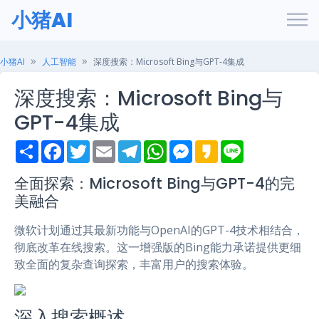
小猪AI
小猪AI
人工智能
深度搜索：Microsoft Bing与GPT-4集成
深度搜索：Microsoft Bing与
GPT-4集成
S
F
T
E
T
W
M
K
L
h
a
w
m
e
h
e
a
i
a
c
i
a
l
a
s
k
n
r
e
t
i
e
t
s
a
e
全面探索：Microsoft Bing与GPT-4的完
e
b
t
l
g
s
e
o
美融合
o
e
r
A
n
o
r
a
p
g
k
m
p
e
微软计划通过其最新功能与OpenAI的GPT-4技术相结合，
r
彻底改革在线搜索。这一增强版的Bing能力承诺提供更细
致全面的复杂查询探索，丰富用户的搜索体验。
深入搜索概述