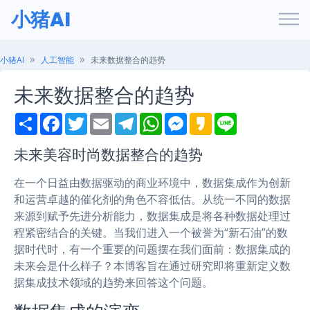
小猪AI
小猪AI
人工智能
未来数据整合的趋势
未来数据整合的趋势
S
F
T
E
T
W
M
K
L
h
a
w
m
e
h
e
a
i
a
c
i
a
l
a
s
k
n
r
e
t
i
e
t
s
a
e
未来美容时尚数据整合的趋势
e
b
t
l
g
s
e
o
o
e
r
A
n
在一个日益由数据驱动的商业环境中，数据集成作为创新
o
r
a
p
g
k
m
p
e
和运营卓越的催化剂的角色不容低估。从统一不同的数据
r
来源到赋予先进分析能力，数据集成是将各种数据处理过
程紧密结合的关键。当我们进入一个被誉为“新石油”的数
据时代时，有一个重要的问题摆在我们面前：数据集成的
未来会是什么样子？本博客旨在通过研究即将重新定义数
据集成技术领域的趋势来回答这个问题。