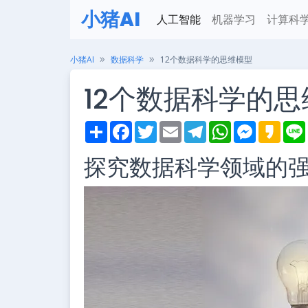
小猪AI
人工智能
机器学习
计算科
小猪AI
数据科学
12个数据科学的思维模型
12个数据科学的
S
F
T
E
T
W
M
K
h
a
w
m
e
h
e
a
i
a
c
i
a
l
a
s
k
探究数据科学领域的
r
e
t
i
e
t
s
a
e
b
t
l
g
s
e
o
o
e
r
A
n
o
r
a
p
g
k
m
p
e
r