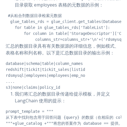
目录获取 employees 表格的元数据的示例：
 #从粘合剂数据目录检索元数据

  glue_tables_rds = glue_client.get_tables(DatabaseNam
    for table in glue_tables_rds['TableList']:

        for column in table['StorageDescriptor']['Colu
             columns_str=columns_str+'\n'+('rdsmysql|
汇总的数据目录具有有关数据源的详细信息，例如模式、
表格名称和列名称。以下是汇总数据目录的输出示例：
database|schema|table|column_names

redshift|tickit|tickit_sales|listid

rdsmysql|employees|employees|emp_no

....

s3|none|claims|policy_id
我们将汇总的数据目录传递给提示模板，并定义
LangChain 使用的提示：
prompt_template = """

从下表中找到包含用于回答问题 {query} 的数据（在相应的 column_
"""+glue_catalog +"""将您的答案作为 database == 提供。
