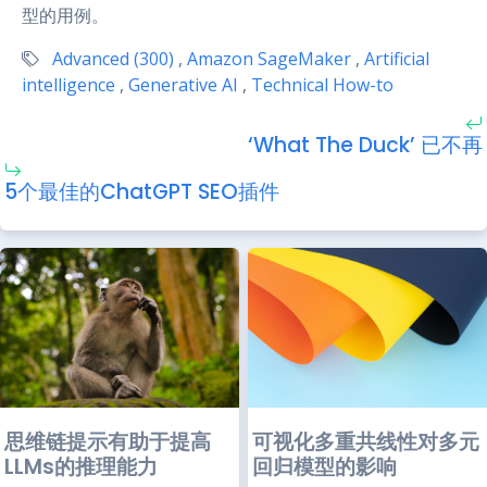
型的用例。
Advanced (300)
,
Amazon SageMaker
,
Artificial
intelligence
,
Generative AI
,
Technical How-to
‘What The Duck’ 已不再
5个最佳的ChatGPT SEO插件
思维链提示有助于提高
可视化多重共线性对多元
LLMs的推理能力
回归模型的影响