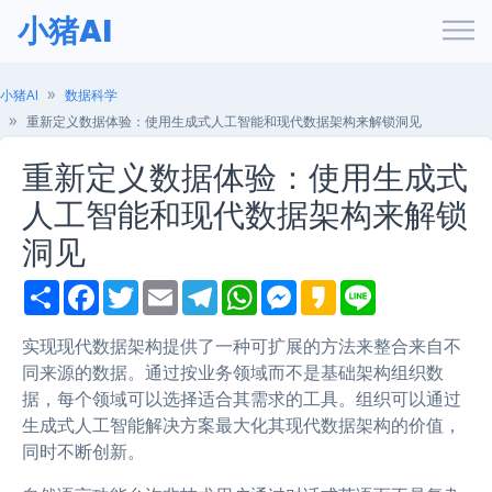
小猪AI
小猪AI
数据科学
重新定义数据体验：使用生成式人工智能和现代数据架构来解锁洞见
重新定义数据体验：使用生成式
人工智能和现代数据架构来解锁
洞见
S
F
T
E
T
W
M
K
L
h
a
w
m
e
h
e
a
i
a
c
i
a
l
a
s
k
n
r
e
t
i
e
t
s
a
e
实现现代数据架构提供了一种可扩展的方法来整合来自不
e
b
t
l
g
s
e
o
同来源的数据。通过按业务领域而不是基础架构组织数
o
e
r
A
n
o
r
a
p
g
据，每个领域可以选择适合其需求的工具。组织可以通过
k
m
p
e
生成式人工智能解决方案最大化其现代数据架构的价值，
r
同时不断创新。