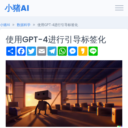
小猪AI
小猪AI
数据科学
使用GPT-4进行引导标签化
使用GPT-4进行引导标签化
S
F
T
E
T
W
M
K
L
h
a
w
m
e
h
e
a
i
a
c
i
a
l
a
s
k
n
r
e
t
i
e
t
s
a
e
e
b
t
l
g
s
e
o
o
e
r
A
n
o
r
a
p
g
k
m
p
e
r