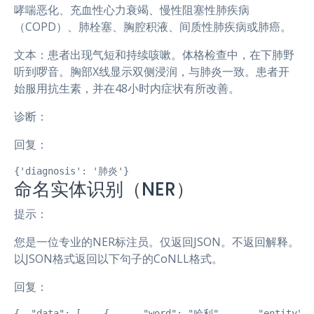
哮喘恶化、充血性心力衰竭、慢性阻塞性肺疾病
（COPD）、肺栓塞、胸腔积液、间质性肺疾病或肺癌。
文本：患者出现气短和持续咳嗽。体格检查中，在下肺野
听到啰音。胸部X线显示双侧浸润，与肺炎一致。患者开
始服用抗生素，并在48小时内症状有所改善。
诊断：
回复：
{'diagnosis': '肺炎'}
命名实体识别（NER）
提示：
您是一位专业的NER标注员。仅返回JSON。不返回解释。
以JSON格式返回以下句子的CoNLL格式。
回复：
{  "data": [    {      "word": "哈利",      "entity": 