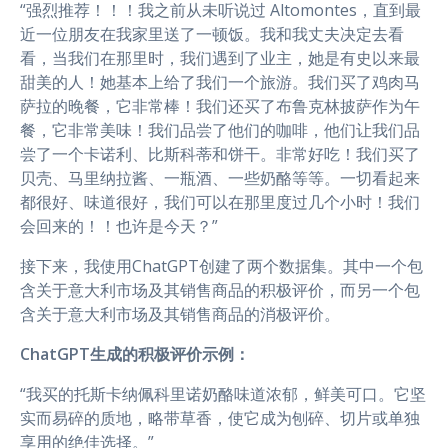
“强烈推荐！！！我之前从未听说过 Altomontes，直到最
近一位朋友在我家里送了一顿饭。我和我丈夫决定去看
看，当我们在那里时，我们遇到了业主，她是有史以来最
甜美的人！她基本上给了我们一个旅游。我们买了鸡肉马
萨拉的晚餐，它非常棒！我们还买了布鲁克林披萨作为午
餐，它非常美味！我们品尝了他们的咖啡，他们让我们品
尝了一个卡诺利、比斯科蒂和饼干。非常好吃！我们买了
贝壳、马里纳拉酱、一瓶酒、一些奶酪等等。一切看起来
都很好、味道很好，我们可以在那里度过几个小时！我们
会回来的！！也许是今天？”
接下来，我使用ChatGPT创建了两个数据集。其中一个包
含关于意大利市场及其销售商品的积极评价，而另一个包
含关于意大利市场及其销售商品的消极评价。
ChatGPT生成的积极评价示例：
“我买的托斯卡纳佩科里诺奶酪味道浓郁，鲜美可口。它坚
实而易碎的质地，略带草香，使它成为刨碎、切片或单独
享用的绝佳选择。”