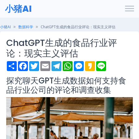
小猪AI
小猪AI
数据科学
ChatGPT生成的食品行业评论：现实主义评估
ChatGPT生成的食品行业评
论：现实主义评估
S
F
T
E
T
W
M
K
L
h
a
w
m
e
h
e
a
i
a
c
i
a
l
a
s
k
n
探究聊天GPT生成数据如何支持食
r
e
t
i
e
t
s
a
e
e
b
t
l
g
s
e
o
品行业公司的评论和调查收集
o
e
r
A
n
o
r
a
p
g
k
m
p
e
r