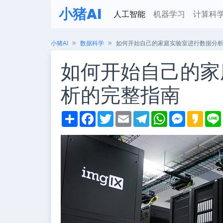
小猪AI
人工智能
机器学习
计算科
小猪AI
数据科学
如何开始自己的家庭实验室进行数据分
如何开始自己的家
析的完整指南
S
F
T
E
T
W
M
K
h
a
w
m
e
h
e
a
i
a
c
i
a
l
a
s
k
r
e
t
i
e
t
s
a
e
b
t
l
g
s
e
o
o
e
r
A
n
o
r
a
p
g
k
m
p
e
r