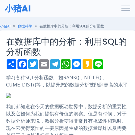
小猪AI
小猪AI
数据科学
在数据库中的分析：利用SQL的分析函数
在数据库中的分析：利用SQL的
分析函数
S
F
T
E
T
W
M
K
L
h
a
w
m
e
h
e
a
i
a
c
i
a
l
a
s
k
n
r
e
t
i
e
t
s
a
e
学习各种SQL分析函数，如RANK()，NTILE()，
e
b
t
l
g
s
e
o
CUME_DIST()等，以提升您的数据分析技能到更高的水平
o
e
r
A
n
o
r
a
p
g
k
m
p
e
r
我们都知道在今天的数据驱动世界中，数据分析的重要性
以及它如何为我们提供有价值的洞察。但是有时候，对于
数据分析师来说，数据分析变得非常具有挑战性和耗时。
现在它变得繁忙的主要原因是生成的数据量爆炸以及需要