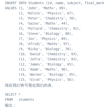
INSERT INTO Students (id, name, subject, final_marks)

VALUES (1, 'John', 'Maths', 89),

       (2, 'Kelvin', 'Physics', 67),

       (3, 'Peter', 'Chemistry', 78),

       (4, 'Saina', 'Maths', 44),

       (5, 'Pollard', 'Chemistry', 91),

       (6, 'Steve', 'Biology', 88),

       (7, 'Jos', 'Physics', 89),

       (8, 'Afridi', 'Maths', 97),

       (9, 'Ricky', 'Biology', 78),

       (10, 'David', 'Chemistry', 93),

       (11, 'Jofra', 'Chemistry', 93),

       (12, 'James', 'Biology', 65),

       (13, 'Adam', 'Maths', 90),

       (14, 'Warner', 'Biology', 45),

       (15, 'Virat', 'Physics', 56);
现在我们将可视化我们的表。
SELECT *

FROM   students
输出：