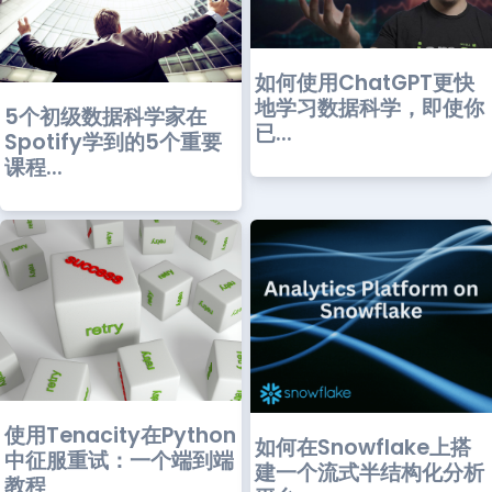
如何使用ChatGPT更快
地学习数据科学，即使你
5个初级数据科学家在
已...
Spotify学到的5个重要
课程...
使用Tenacity在Python
如何在Snowflake上搭
中征服重试：一个端到端
建一个流式半结构化分析
教程