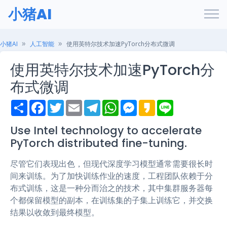
小猪AI
小猪AI
人工智能
使用英特尔技术加速PyTorch分布式微调
使用英特尔技术加速PyTorch分
布式微调
S
F
T
E
T
W
M
K
L
h
a
w
m
e
h
e
a
i
a
c
i
a
l
a
s
k
n
r
e
t
i
e
t
s
a
e
Use Intel technology to accelerate
e
b
t
l
g
s
e
o
PyTorch distributed fine-tuning.
o
e
r
A
n
o
r
a
p
g
k
m
p
e
尽管它们表现出色，但现代深度学习模型通常需要很长时
r
间来训练。为了加快训练作业的速度，工程团队依赖于分
布式训练，这是一种分而治之的技术，其中集群服务器每
个都保留模型的副本，在训练集的子集上训练它，并交换
结果以收敛到最终模型。