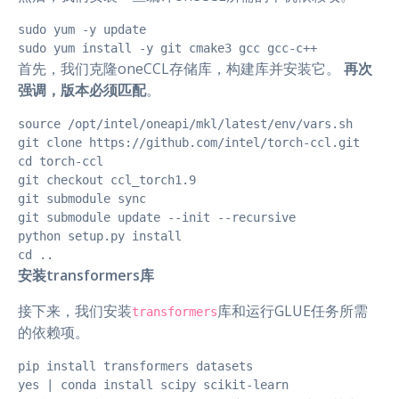
sudo yum -y update

sudo yum install -y git cmake3 gcc gcc-c++
首先，我们克隆oneCCL存储库，构建库并安装它。
再次
强调，版本必须匹配
。
source /opt/intel/oneapi/mkl/latest/env/vars.sh

git clone https://github.com/intel/torch-ccl.git

cd torch-ccl

git checkout ccl_torch1.9

git submodule sync

git submodule update --init --recursive

python setup.py install

cd ..
安装transformers库
接下来，我们安装
库和运行GLUE任务所需
transformers
的依赖项。
pip install transformers datasets

yes | conda install scipy scikit-learn