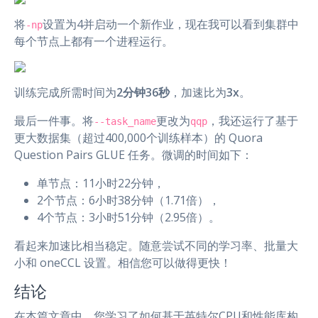
将
设置为4并启动一个新作业，现在我可以看到集群中
-np
每个节点上都有一个进程运行。
训练完成所需时间为
2分钟36秒
，加速比为
3x
。
最后一件事。将
更改为
，我还运行了基于
--task_name
qqp
更大数据集（超过400,000个训练样本）的 Quora
Question Pairs GLUE 任务。微调的时间如下：
单节点：11小时22分钟，
2个节点：6小时38分钟（1.71倍），
4个节点：3小时51分钟（2.95倍）。
看起来加速比相当稳定。随意尝试不同的学习率、批量大
小和 oneCCL 设置。相信您可以做得更快！
结论
在本篇文章中，您学习了如何基于英特尔CPU和性能库构