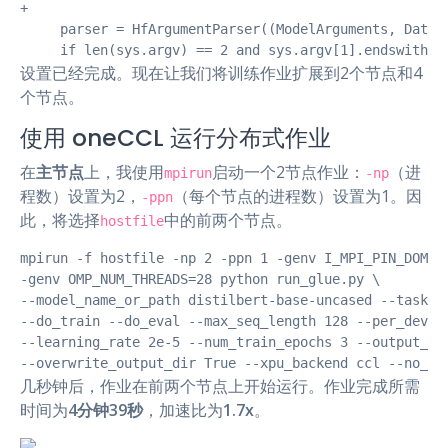
+

     parser = HfArgumentParser((ModelArguments, DataTr
     if len(sys.argv) == 2 and sys.argv[1].endswith("
设置已经完成。现在让我们将训练作业扩展到2个节点和4
个节点。
使用 oneCCL 运行分布式作业
在
主节点
上，我使用
启动一个2节点作业：
（进
mpirun
-np
程数）设置为2，
（每个节点的进程数）设置为1。因
-ppn
此，将选择
中的前两个节点。
hostfile
mpirun -f hostfile -np 2 -ppn 1 -genv I_MPI_PIN_DOMAIN
-genv OMP_NUM_THREADS=28 python run_glue.py \

--model_name_or_path distilbert-base-uncased --task_na
--do_train --do_eval --max_seq_length 128 --per_device
--learning_rate 2e-5 --num_train_epochs 3 --output_dir
--overwrite_output_dir True --xpu_backend ccl --no_cu
几秒钟后，作业在前两个节点上开始运行。作业完成所需
时间为
4分钟39秒
，加速比为
1.7x
。