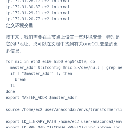
ip-172-31-28-17.ec2.internal

ip-172-31-30-87.ec2.internal

ip-172-31-29-11.ec2.internal

ip-172-31-20-77.ec2.internal
定义环境变量
接下来，我们需要在主节点上设置一些环境变量，特别是
它的IP地址。您可以在文档中找到有关oneCCL变量的更
多信息。
for nic in eth0 eib0 hib0 enp94s0f0; do

  master_addr=$(ifconfig $nic 2>/dev/null | grep netma
  if [ "$master_addr" ]; then

    break

  fi

done

export MASTER_ADDR=$master_addr

source /home/ec2-user/anaconda3/envs/transformer/lib/
export LD_LIBRARY_PATH=/home/ec2-user/anaconda3/envs/
export LD_PRELOAD="${CONDA_PREFIX}/lib/libtcmalloc.so: