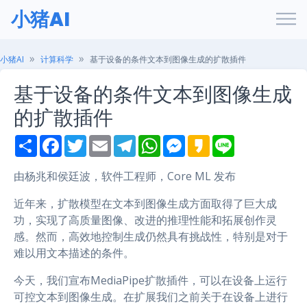
小猪AI
小猪AI
计算科学
基于设备的条件文本到图像生成的扩散插件
基于设备的条件文本到图像生成
的扩散插件
S
F
T
E
T
W
M
K
L
h
a
w
m
e
h
e
a
i
a
c
i
a
l
a
s
k
n
r
e
t
i
e
t
s
a
e
由杨兆和侯廷波，软件工程师，Core ML 发布
e
b
t
l
g
s
e
o
o
e
r
A
n
近年来，扩散模型在文本到图像生成方面取得了巨大成
o
r
a
p
g
k
m
p
e
功，实现了高质量图像、改进的推理性能和拓展创作灵
r
感。然而，高效地控制生成仍然具有挑战性，特别是对于
难以用文本描述的条件。
今天，我们宣布MediaPipe扩散插件，可以在设备上运行
可控文本到图像生成。在扩展我们之前关于在设备上进行