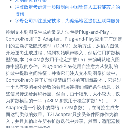
木制晶体管扎根
拜登政府考虑进一步限制向中国销售人工智能芯片的
措施
字母公司押注激光技术，为偏远地区提供互联网服务
控制文本到图像生成的常见方法包括Plug-and-Play，
ControlNet和T2I Adapter。Plug-and-Play应用了广泛使
用的去噪扩散隐式模型（DDIM）反演方法，从输入图像
开始逆向生成过程，得到初始噪声输入，然后使用扩散模
型的副本（860M参数用于稳定扩散1.5）来编码从输入图
像中提取的条件。Plug-and-Play使用自注意力从复制的
扩散中提取空间特征，并将它们注入文本到图像扩散中。
ControlNet创建了扩散模型编码器的可训练副本，它通过
一个具有零初始化参数的卷积层连接到编码条件信息，这
些信息传递给解码器层。然而，由于结果，大小较大，仅
为扩散模型的一半（430M参数用于稳定扩散1.5）。T2I
Adapter是一个较小的网络（77M参数），在可控生成方
面达到类似的效果。T2I Adapter只接受条件图像作为输
入，并且其输出在所有扩散迭代中共享。然而，适配器模