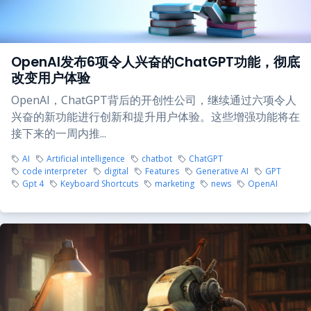
OpenAI发布6项令人兴奋的ChatGPT功能，彻底
改变用户体验
OpenAI，ChatGPT背后的开创性公司，继续通过六项令人
兴奋的新功能进行创新和提升用户体验。这些增强功能将在
接下来的一周内推...
AI
Artificial intelligence
chatbot
ChatGPT
code interpreter
digital
Features
Generative AI
GPT
Gpt 4
Keyboard Shortcuts
marketing
news
OpenAI