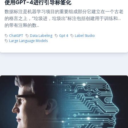
使用GPT-4进行引导标签化
数据标注是机器学习项目的重要组成部分它建立在一个古老
的格言之上，“垃圾进，垃圾出”标注包括创建用于训练和…
的带有注释的数...
ChatGPT
Data Labeling
Gpt 4
Label Studio
Large Language Models