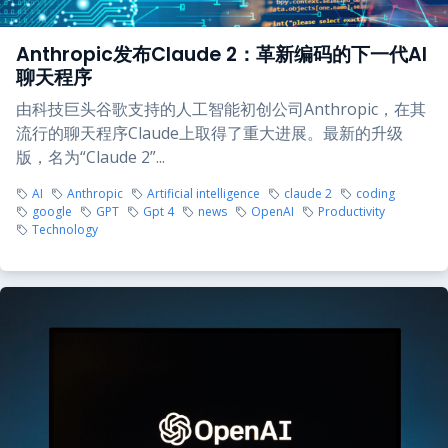
Anthropic发布Claude 2：革新编码的下一代AI
聊天程序
由科技巨头谷歌支持的人工智能初创公司Anthropic，在其
流行的聊天程序Claude上取得了重大进展。最新的升级
版，名为“Claude 2”...
AI
Anthropic
Artificial intelligence
claude 2
coding
google
GPT
Gpt 4
news
OpenAI
Productivity
Technology