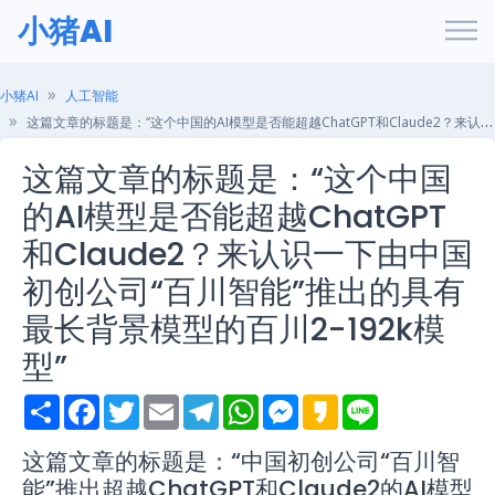
小猪AI
小猪AI
人工智能
这篇文章的标题是：“这个中国的AI模型是否能超越ChatGPT和Claude2？来认识一下由中国初创公司“百川智能”推出的具有最长背景模型的百川2-192k模型”
这篇文章的标题是：“这个中国
的AI模型是否能超越ChatGPT
和Claude2？来认识一下由中国
初创公司“百川智能”推出的具有
最长背景模型的百川2-192k模
型”
S
F
T
E
T
W
M
K
L
h
a
w
m
e
h
e
a
i
a
c
i
a
l
a
s
k
n
r
e
t
i
e
t
s
a
e
这篇文章的标题是：“中国初创公司“百川智
e
b
t
l
g
s
e
o
能”推出超越ChatGPT和Claude2的AI模型
o
e
r
A
n