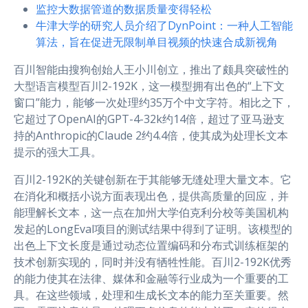
监控大数据管道的数据质量变得轻松
牛津大学的研究人员介绍了DynPoint：一种人工智能
算法，旨在促进无限制单目视频的快速合成新视角
百川智能由搜狗创始人王小川创立，推出了颇具突破性的
大型语言模型百川2-192K，这一模型拥有出色的“上下文
窗口”能力，能够一次处理约35万个中文字符。相比之下，
它超过了OpenAI的GPT-4-32k约14倍，超过了亚马逊支
持的Anthropic的Claude 2约4.4倍，使其成为处理长文本
提示的强大工具。
百川2-192K的关键创新在于其能够无缝处理大量文本。它
在消化和概括小说方面表现出色，提供高质量的回应，并
能理解长文本，这一点在加州大学伯克利分校等美国机构
发起的LongEval项目的测试结果中得到了证明。该模型的
出色上下文长度是通过动态位置编码和分布式训练框架的
技术创新实现的，同时并没有牺牲性能。百川2-192K优秀
的能力使其在法律、媒体和金融等行业成为一个重要的工
具。在这些领域，处理和生成长文本的能力至关重要。然