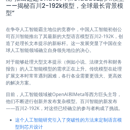
o
r
a
p
g
——揭秘百川2-192k模型，全球最长背景模
k
m
p
e
型”
r
在争夺人工智能霸主地位的竞赛中，中国人工智能初创公
司百川智能推出了其最新的大型语言模型百川2-192K，创
造了处理长文本提示的新标杆。这一发展突显了中国在全
球人工智能领域确立自身领先地位的决心。
对于能够处理大型文本提示（例如小说、法律文件和财务
报告）的人工智能模型的需求正在上升。传统模型在处理
扩展文本时常常遇到困难，各行各业需要更强大、更高效
的解决方案。
目前，人工智能领域被OpenAI和Meta等西方巨头主导，
他们不断进行创新并发布复杂模型。百川智能的新发布
——百川2-192K，对这些已经确立的参与者构成了挑战。
这个人工智能研究引入了突破性的方法来定制语言模
型到芯片设计