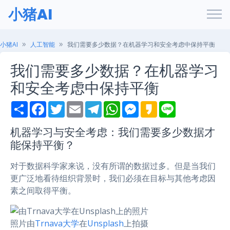
小猪AI
小猪AI
人工智能
我们需要多少数据？在机器学习和安全考虑中保持平衡
我们需要多少数据？在机器学习
和安全考虑中保持平衡
S
F
T
E
T
W
M
K
L
h
a
w
m
e
h
e
a
i
a
c
i
a
l
a
s
k
n
r
e
t
i
e
t
s
a
e
机器学习与安全考虑：我们需要多少数据才
e
b
t
l
g
s
e
o
能保持平衡？
o
e
r
A
n
o
r
a
p
g
k
m
p
e
对于数据科学家来说，没有所谓的数据过多。但是当我们
r
更广泛地看待组织背景时，我们必须在目标与其他考虑因
素之间取得平衡。
照片由
Trnava大学
在
Unsplash
上拍摄