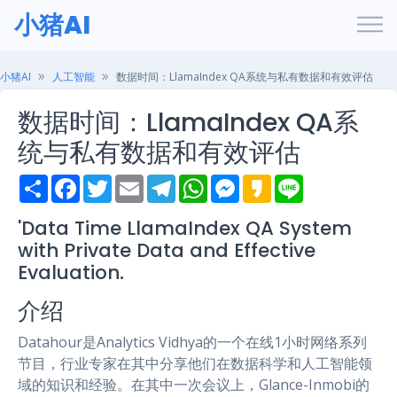
小猪AI
小猪AI
人工智能
数据时间：LlamaIndex QA系统与私有数据和有效评估
数据时间：LlamaIndex QA系
统与私有数据和有效评估
S
F
T
E
T
W
M
K
L
h
a
w
m
e
h
e
a
i
a
c
i
a
l
a
s
k
n
r
e
t
i
e
t
s
a
e
'Data Time LlamaIndex QA System
e
b
t
l
g
s
e
o
with Private Data and Effective
o
e
r
A
n
o
r
a
p
g
Evaluation.
k
m
p
e
r
介绍
Datahour是Analytics Vidhya的一个在线1小时网络系列
节目，行业专家在其中分享他们在数据科学和人工智能领
域的知识和经验。在其中一次会议上，Glance-Inmobi的