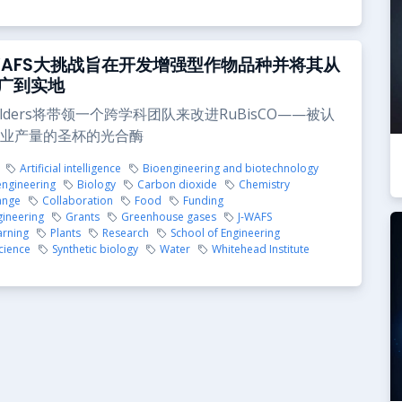
WAFS大挑战旨在开发增强型作物品种并将其从
广到实地
houlders将带领一个跨学科团队来改进RuBisCO——被认
业产量的圣杯的光合酶
Artificial intelligence
Bioengineering and biotechnology
engineering
Biology
Carbon dioxide
Chemistry
ange
Collaboration
Food
Funding
gineering
Grants
Greenhouse gases
J-WAFS
arning
Plants
Research
School of Engineering
cience
Synthetic biology
Water
Whitehead Institute