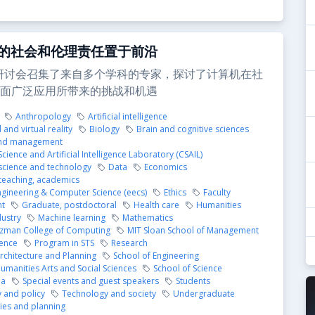
的社会和伦理责任置于前沿
C研讨会召集了来自多个学科的专家，探讨了计算机在社
面广泛应用所带来的挑战和机遇
Anthropology
Artificial intelligence
nd virtual reality
Biology
Brain and cognitive sciences
and management
ience and Artificial Intelligence Laboratory (CSAIL)
cience and technology
Data
Economics
 teaching, academics
Engineering & Computer Science (eecs)
Ethics
Faculty
t
Graduate, postdoctoral
Health care
Humanities
dustry
Machine learning
Mathematics
zman College of Computing
MIT Sloan School of Management
ience
Program in STS
Research
rchitecture and Planning
School of Engineering
umanities Arts and Social Sciences
School of Science
ia
Special events and guest speakers
Students
 and policy
Technology and society
Undergraduate
ies and planning