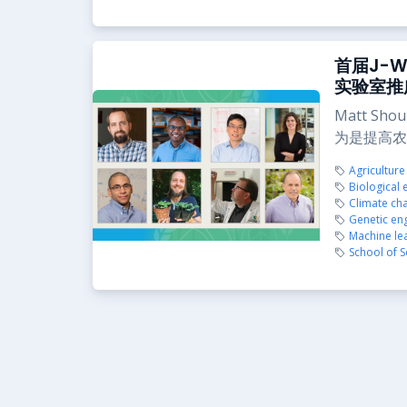
首届J-
实验室推
Matt S
为是提高农
Agriculture
Biological 
Climate ch
Genetic en
Machine le
School of S