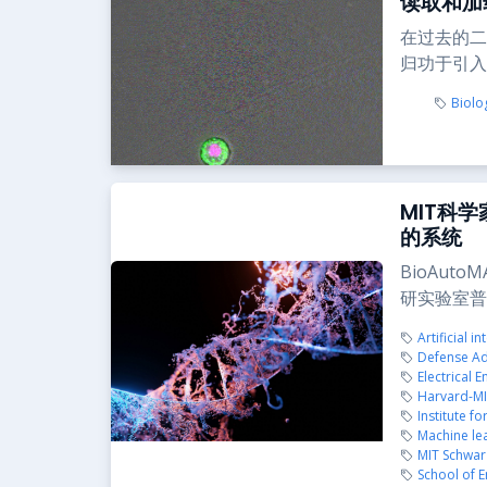
读取和加
在过去的二
归功于引入
Biolo
MIT科
的系统
BioAu
研实验室普
Artificial in
Defense Ad
Electrical 
Harvard-MI
Institute f
Machine le
MIT Schwar
School of E