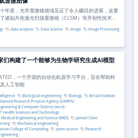
载显微图像
十年里，光学显微镜领域见证了令人瞩目的进展，这要
了诸如共焦激光扫描显微镜（CLSM）等开创性技术…
gy
data analysis
Data Science
image
Image Processing
学家们构建了一个能够为生物学研究生成AI模型
toMATED，一个开源的自动化机器学习平台，旨在帮助科
及人工智能
telligence
Biological engineering
Biology
Broad Institute
vanced Research Projects Agency (DARPA)
Engineering & Computer Science (eecs)
T Health Sciences and Technology
or Medical Engineering and Science (IMES)
Jameel Clinic
arning
Mechanical engineering
zman College of Computing
open source
Research
ngineering