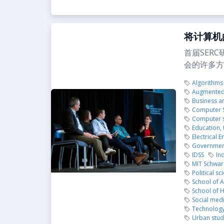
将计算机
首届SER
会的许多方
Algorithms
Augmented a
Business 
Computer Sc
Computer s
Education,
Electrical 
Governmen
IDSS
In
MIT Schwar
Political sc
School of A
School of H
Social med
Technology
Urban stud