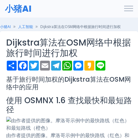
小猪AI
小猪AI
人工智能
Dijkstra算法在OSM网络中根据旅行时间进行加权
Dijkstra算法在OSM网络中根据
旅行时间进行加权
S
F
T
E
T
W
M
K
L
h
a
w
m
e
h
e
a
i
a
c
i
a
l
a
s
k
n
r
e
t
i
e
t
s
a
e
基于旅行时间加权的Dijkstra算法在OSM网
e
b
t
l
g
s
e
o
络中的应用
o
e
r
A
n
o
r
a
p
g
k
m
p
e
使用 OSMNX 1.6 查找最快和最短路
r
径
由作者提供的图像。摩洛哥示例中的最快路线（红色）和