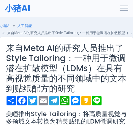
小猪AI
小猪AI
人工智能
来自Meta AI的研究人员推出了Style Tailoring：一种用于微调潜在扩散模型（LDMs）在具有高视觉质量的不同领域中的文本到贴纸配方的研究
来自Meta AI的研究人员推出了
Style Tailoring：一种用于微调
潜在扩散模型（LDMs）在具有
高视觉质量的不同领域中的文本
到贴纸配方的研究
S
F
T
E
T
W
M
K
L
h
a
w
m
e
h
e
a
i
a
c
i
a
l
a
s
k
n
r
e
t
i
e
t
s
a
e
美瞳推出Style Tailoring：将高质量视觉与
e
b
t
l
g
s
e
o
多领域文本转换为精美贴纸的LDM微调研究
o
e
r
A
n
o
r
a
p
g
k
m
p
e