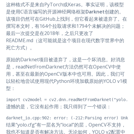
这种格式不是来自PyTorch或Keras。事实证明，该模型
是使用C语言编写的开源神经网络框架
Darknet
创建的。
该项目仍然可在GitHub上找到，但它看起来被遗弃了。在
撰写本文时，有164个拉取请求和1794个未解决的问题；
最后一次提交是在2018年，之后只更改了
README.md（这可能就是这个项目在现代数字世界中的
死亡方式）。
原始的Darknet项目被遗弃了，这是一个坏消息。好消息
是，readNetFromDarknet方法仍然可在OpenCV中使
用，甚至在最新的OpenCV版本中也可用。因此，我们可
以轻松地尝试使用现代Python环境加载原始的YOLO v1模
型：
import cv2model = cv2.dnn.readNetFromDarknet("yolo.cf
遗憾的是，它没有起作用；我只得到了一个错误：
darknet_io.cpp:902: error: (-212:Parsing error) Unkno
结果“yolo.cfg”有一层名为“local”的层，OpenCV不支持，
我也不知道是否有解决方法。无论如何，YOLO v2配置中