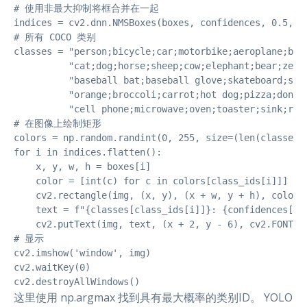
# 使用非最大抑制将框合并在一起

indices = cv2.dnn.NMSBoxes(boxes, confidences, 0.5, 0.
# 所有 COCO 类别

classes = "person;bicycle;car;motorbike;aeroplane;bus
          "cat;dog;horse;sheep;cow;elephant;bear;zebr
          "baseball bat;baseball glove;skateboard;sur
          "orange;broccoli;carrot;hot dog;pizza;donut
          "cell phone;microwave;oven;toaster;sink;ref
# 在图像上绘制矩形

colors = np.random.randint(0, 255, size=(len(classes),
for i in indices.flatten():

    x, y, w, h = boxes[i]

    color = [int(c) for c in colors[class_ids[i]]]

    cv2.rectangle(img, (x, y), (x + w, y + h), color, 
    text = f"{classes[class_ids[i]]}: {confidences[i]:
    cv2.putText(img, text, (x + 2, y - 6), cv2.FONT_HE
# 显示

cv2.imshow('window', img)

cv2.waitKey(0)

这里使用 np.argmax 找到具有最大概率的类别ID。 YOLO