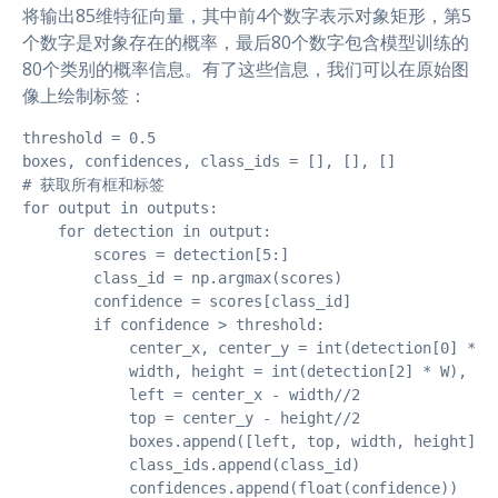
将输出85维特征向量，其中前4个数字表示对象矩形，第5
个数字是对象存在的概率，最后80个数字包含模型训练的
80个类别的概率信息。有了这些信息，我们可以在原始图
像上绘制标签：
threshold = 0.5

boxes, confidences, class_ids = [], [], []

# 获取所有框和标签

for output in outputs:

    for detection in output:

        scores = detection[5:]

        class_id = np.argmax(scores)

        confidence = scores[class_id]

        if confidence > threshold:

            center_x, center_y = int(detection[0] * W)
            width, height = int(detection[2] * W), int
            left = center_x - width//2

            top = center_y - height//2

            boxes.append([left, top, width, height])

            class_ids.append(class_id)

            confidences.append(float(confidence))
