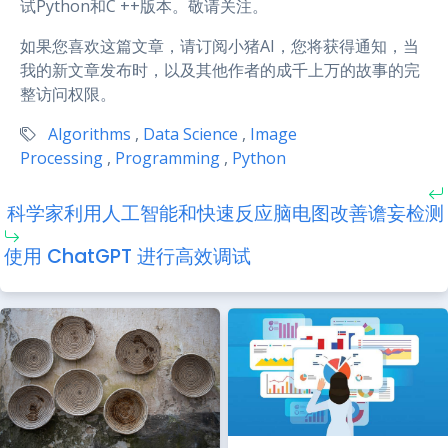
试Python和C ++版本。敬请关注。
如果您喜欢这篇文章，请订阅小猪AI，您将获得通知，当
我的新文章发布时，以及其他作者的成千上万的故事的完
整访问权限。
Algorithms
,
Data Science
,
Image
Processing
,
Programming
,
Python
科学家利用人工智能和快速反应脑电图改善谵妄检测
使用 ChatGPT 进行高效调试