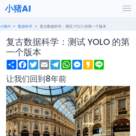
小猪AI
小猪AI
数据科学
复古数据科学：测试 YOLO 的第一个版本
复古数据科学：测试 YOLO 的第
一个版本
S
F
T
E
T
W
M
K
L
h
a
w
m
e
h
e
a
i
a
c
i
a
l
a
s
k
n
让我们回到8年前
r
e
t
i
e
t
s
a
e
e
b
t
l
g
s
e
o
o
e
r
A
n
o
r
a
p
g
k
m
p
e
r