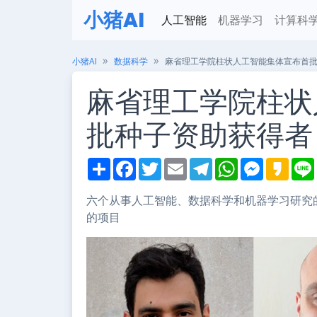
小猪AI
人工智能
机器学习
计算科
小猪AI
数据科学
麻省理工学院柱状人工智能集体宣布首
麻省理工学院柱状
批种子资助获得者
S
F
T
E
T
W
M
K
h
a
w
m
e
h
e
a
i
a
c
i
a
l
a
s
k
r
e
t
i
e
t
s
a
六个从事人工智能、数据科学和机器学习研究
e
b
t
l
g
s
e
o
的项目
o
e
r
A
n
o
r
a
p
g
k
m
p
e
r