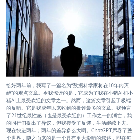
恰好两年前，我写了一篇名为“数据科学家将在10年内灭
绝”的观点文章。令我惊讶的是，它成为了我在小猪AI和小
猪AI上最受欢迎的文章之一。然而，这篇文章引起了极端
的反响。它是我成年以来收到的批评最多的文章。我预言
了21世纪最性感（也是最受欢迎的）工作之一的消亡，我
的同行们提出了异议，但我接受了反馈，生活继续下去。
现在快进两年；两年的差异多么大啊。ChatGPT席卷了整
个世界，随之而来的是一个具有更大影响的叙述，即在每