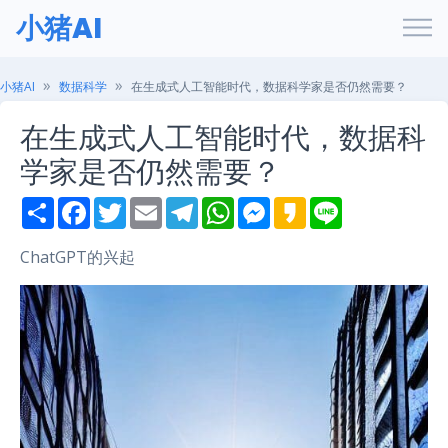
小猪AI
小猪AI
数据科学
在生成式人工智能时代，数据科学家是否仍然需要？
在生成式人工智能时代，数据科
学家是否仍然需要？
S
F
T
E
T
W
M
K
L
h
a
w
m
e
h
e
a
i
a
c
i
a
l
a
s
k
n
r
e
t
i
e
t
s
a
e
ChatGPT的兴起
e
b
t
l
g
s
e
o
o
e
r
A
n
o
r
a
p
g
k
m
p
e
r