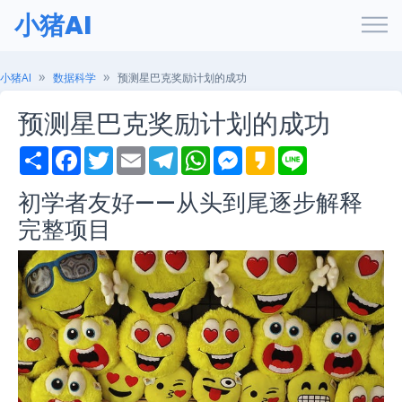
小猪AI
小猪AI
数据科学
预测星巴克奖励计划的成功
预测星巴克奖励计划的成功
S
F
T
E
T
W
M
K
L
h
a
w
m
e
h
e
a
i
a
c
i
a
l
a
s
k
n
初学者友好——从头到尾逐步解释
r
e
t
i
e
t
s
a
e
e
b
t
l
g
s
e
o
完整项目
o
e
r
A
n
o
r
a
p
g
k
m
p
e
r