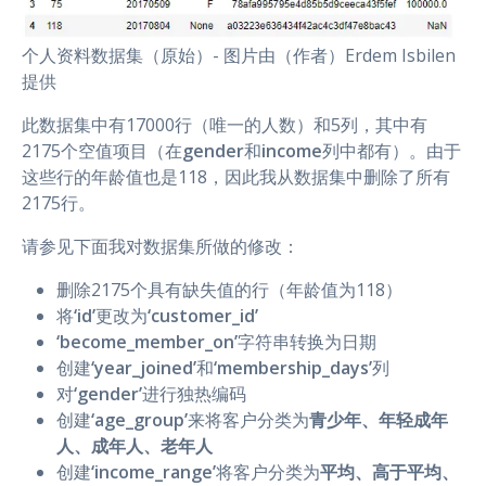
个人资料数据集（原始）- 图片由（作者）Erdem Isbilen
提供
此数据集中有17000行（唯一的人数）和5列，其中有
2175个空值项目（在
gender
和
income
列中都有）。由于
这些行的年龄值也是118，因此我从数据集中删除了所有
2175行。
请参见下面我对数据集所做的修改：
删除2175个具有缺失值的行（年龄值为118）
将
‘id’
更改为
‘customer_id’
‘become_member_on’
字符串转换为日期
创建
‘year_joined’
和
‘membership_days’
列
对
‘gender’
进行独热编码
创建
‘age_group’
来将客户分类为
青少年、年轻成年
人、成年人、老年人
创建
‘income_range’
将客户分类为
平均、高于平均、