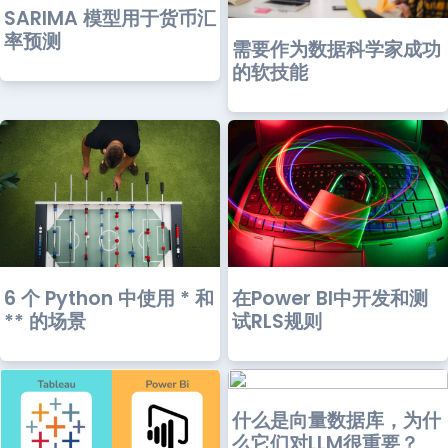
SARIMA 模型用于货币汇
率预测
需要作为数据科学家成功
的软技能
6 个 Python 中使用 * 和
在Power BI中开发和测
** 的场景
试RLS规则
什么是向量数据库，为什
么它们对LLM很重要？