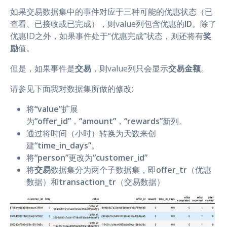
如果交易数据集中的事件对应于三种可能的优惠状态（已
查看、已接收或已完成），则value列包含优惠的
ID
。除了
优惠ID之外，如果事件处于“优惠完成”状态，则还将有
奖
励
值。
但是，如果事件是
交易
，则value列只会显示
交易金额
。
请参见下面我对数据集所做的修改:
将
“value”
扩展
为
“offer_id”
，
“amount”
，
“rewards”
新列。
通过将时间（小时）转换为天数来创
建
“time_in_days”
。
将
“person”
更改为
“customer_id”
将
交易
数据集分为两个子数据集，即
offer_tr
（优惠
数据）和
transaction_tr
（交易数据）