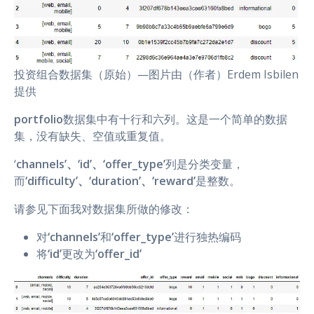
投资组合数据集（原始）—图片由（作者）Erdem Isbilen
提供
portfolio
数据集中有十行和六列。这是一个简单的数据
集，没有缺失、空值或重复值。
‘
channels’、‘id’、‘offer_type’
列是分类变量，
而
‘difficulty’、‘duration’、‘reward’
是整数。
请参见下面我对数据集所做的修改：
对
‘channels’
和
‘offer_type’
进行独热编码
将
‘id’
更改为
‘offer_id’