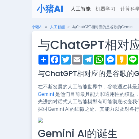
小猪AI
人工智能
机器学习
计算科
小猪AI
人工智能
与ChatGPT相对应的是谷歌的Gemini
与ChatGPT相对
S
F
T
E
T
W
M
K
h
a
w
m
e
h
e
a
i
a
c
i
a
l
a
s
k
与ChatGPT相对应的是谷歌的Ge
r
e
t
i
e
t
s
a
e
b
t
l
g
s
e
o
o
e
r
A
n
在不断发展的人工智能世界中，谷歌通过其最新的
o
r
a
p
g
k
m
p
e
Gemini
是他们目前最具能力和通用性的模型，
r
先进的对话式人工智能模型有可能彻底改变我
探讨Gemini AI的细微之处、其能力以及对
Gemini AI的诞生