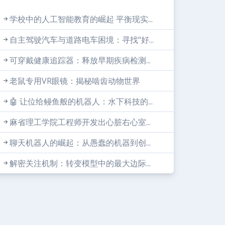
学校中的人工智能教育的崛起 平衡现实...
自主驾驶汽车与道路电车困境：寻找“好...
可穿戴健康追踪器：释放早期疾病检测...
老鼠专用VR眼镜：揭秘啮齿动物世界
🤖 让位给鳗鱼般的机器人：水下科技的...
麻省理工学院工程师开发出心脏右心室...
聊天机器人的崛起：从愚蠢的机器到创...
解密关注机制：转变模型中的最大边际...