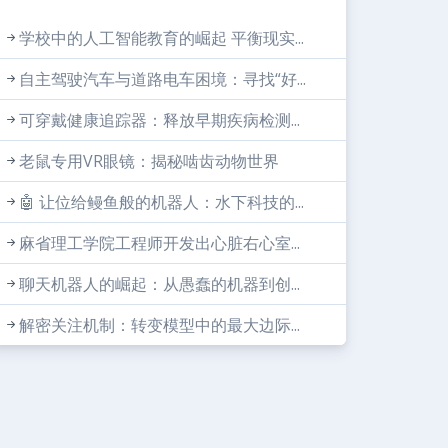
学校中的人工智能教育的崛起 平衡现实...
自主驾驶汽车与道路电车困境：寻找“好...
可穿戴健康追踪器：释放早期疾病检测...
老鼠专用VR眼镜：揭秘啮齿动物世界
🤖 让位给鳗鱼般的机器人：水下科技的...
麻省理工学院工程师开发出心脏右心室...
聊天机器人的崛起：从愚蠢的机器到创...
解密关注机制：转变模型中的最大边际...