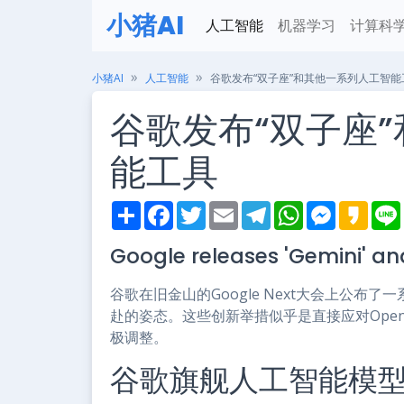
小猪AI
人工智能
机器学习
计算科
小猪AI
人工智能
谷歌发布“双子座”和其他一系列人工智能
谷歌发布“双子座
能工具
S
F
T
E
T
W
M
K
h
a
w
m
e
h
e
a
i
a
c
i
a
l
a
s
k
Google releases 'Gemini' and
r
e
t
i
e
t
s
a
e
b
t
l
g
s
e
o
o
e
r
A
n
谷歌在旧金山的Google Next大会上公
o
r
a
p
g
k
m
p
e
赴的姿态。这些创新举措似乎是直接应对Ope
r
极调整。
谷歌旗舰人工智能模型 –