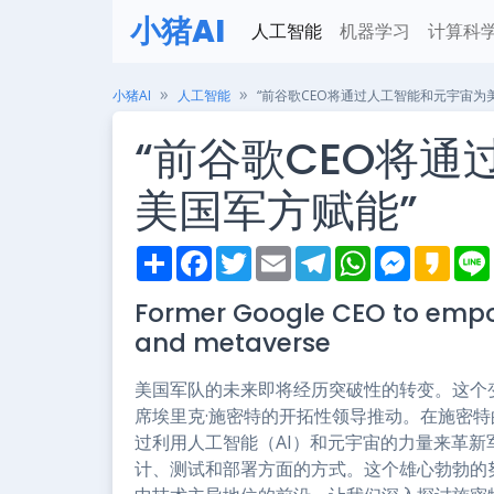
小猪AI
人工智能
机器学习
计算科
小猪AI
人工智能
“前谷歌CEO将通过人工智能和元宇宙为
“前谷歌CEO将
美国军方赋能”
S
F
T
E
T
W
M
K
h
a
w
m
e
h
e
a
i
a
c
i
a
l
a
s
k
Former Google CEO to empow
r
e
t
i
e
t
s
a
e
b
t
l
g
s
e
o
and metaverse
o
e
r
A
n
o
r
a
p
g
k
m
p
e
美国军队的未来即将经历突破性的转变。这个变革由
r
席埃里克·施密特的开拓性领导推动。在施密特的
过利用人工智能（AI）和元宇宙的力量来革
计、测试和部署方面的方式。这个雄心勃勃的