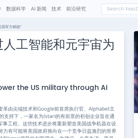
学
数据科学
AI 新闻
技术
前沿研究
美国军方赋能”
通过人工智能和元宇宙为
L
n
er the US military through AI
e
尖端技术和Google前首席执行官、Alphabet主
支持下，一家名为Istari的有前景的初创企业旨在通
新军事工程。这些技术进步将重新塑造美国战争机器在设
努力有可能将美国政府推向在一个竞争日益激烈的世界