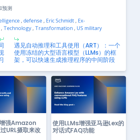
和预测
telligence
,
defense
,
Eric Schmidt
,
Ex-
,
Technology
,
Transformation
,
US military
同
遇见自动推理和工具使用（ART）：一个
现
使用冻结的大型语言模型（LLMs）的框
习
架，可以快速生成推理程序的中间阶段
s增强Amazon
使用LLMs增强亚马逊Lex的
通过URL摄取来改
对话式FAQ功能