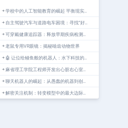
学校中的人工智能教育的崛起 平衡现实...
自主驾驶汽车与道路电车困境：寻找“好...
可穿戴健康追踪器：释放早期疾病检测...
老鼠专用VR眼镜：揭秘啮齿动物世界
🤖 让位给鳗鱼般的机器人：水下科技的...
麻省理工学院工程师开发出心脏右心室...
聊天机器人的崛起：从愚蠢的机器到创...
解密关注机制：转变模型中的最大边际...