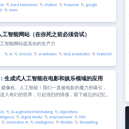
ols
bard extensions
chatbot
Featured
google
rd
news
人工智能网站（在你死之前必须尝试）
工智能网站提高你的生产力
AI
AI tools
ai websites
best ai websites
Featured
：生成式人工智能在电影和娱乐领域的应用
、摄像机、人工智能！我们一直被电影的魔力所吸引，
进入奇幻的世界，引起强烈的情感，留下难忘的记忆。
ols
AI-augmented filmmaking
Algorithms
telligence
digital media
entertainment
Film
Generative AI
intelligence
Models
Storytelling