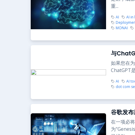
重...
AI
AI in
Deploymen
MONAI
与Cha
如果您在为
ChatG
AI
AI to
dot com se
谷歌发布新
在一项必将
为“Gen