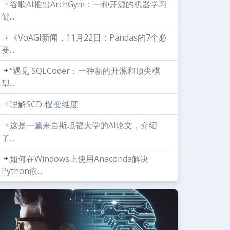
谷歌AI推出ArchGym：一种开源的机器学习
健...
《VoAGI新闻，11月22日：Pandas的7个必
要...
“遇见 SQLCoder：一种新的开源和顶尖模
型...
理解SCD-慢变维度
这是一篇来自斯坦福大学的AI论文，介绍
了...
如何在Windows上使用Anaconda解决
Python依...