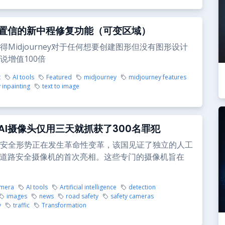
置信的新中程修复功能（可变区域）
得Midjourney对于任何想要创建图形但没有图形设计
说增值100倍
t
AI tools
Featured
midjourney
midjourney features
 inpainting
text to image
AI摄像头仅用三天就抓获了300名罪犯
安全形势正在发生革命性变革，该国见证了独立的人工
）道路安全摄像机的首次亮相。这些专门的摄像机旨在
amera
AI tools
Artificial intelligence
detection
images
news
road safety
safety cameras
y
traffic
Transformation