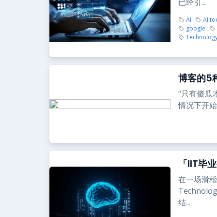
已经引...
AI
AI to
google
Technolog
博客的5
“只有傻瓜
情况下开始
「IIT
在一场滑稽的
Techno
结...