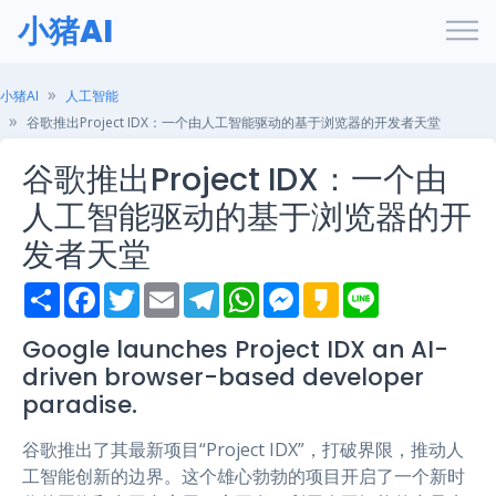
小猪AI
小猪AI
人工智能
谷歌推出Project IDX：一个由人工智能驱动的基于浏览器的开发者天堂
谷歌推出Project IDX：一个由
人工智能驱动的基于浏览器的开
发者天堂
S
F
T
E
T
W
M
K
L
h
a
w
m
e
h
e
a
i
a
c
i
a
l
a
s
k
n
r
e
t
i
e
t
s
a
e
Google launches Project IDX an AI-
e
b
t
l
g
s
e
o
driven browser-based developer
o
e
r
A
n
o
r
a
p
g
paradise.
k
m
p
e
r
谷歌推出了其最新项目“Project IDX”，打破界限，推动人
工智能创新的边界。这个雄心勃勃的项目开启了一个新时