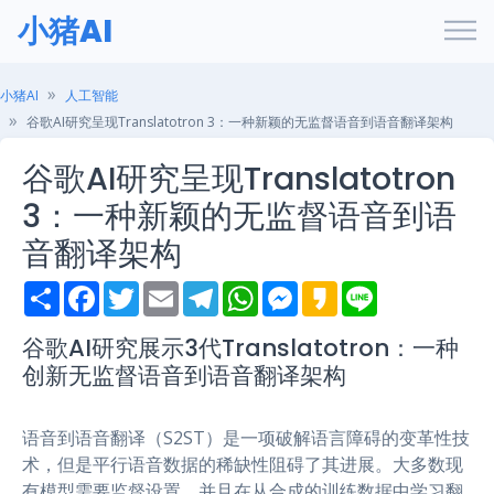
小猪AI
小猪AI
人工智能
谷歌AI研究呈现Translatotron 3：一种新颖的无监督语音到语音翻译架构
谷歌AI研究呈现Translatotron
3：一种新颖的无监督语音到语
音翻译架构
S
F
T
E
T
W
M
K
L
h
a
w
m
e
h
e
a
i
a
c
i
a
l
a
s
k
n
r
e
t
i
e
t
s
a
e
谷歌AI研究展示3代Translatotron：一种
e
b
t
l
g
s
e
o
创新无监督语音到语音翻译架构
o
e
r
A
n
o
r
a
p
g
k
m
p
e
r
语音到语音翻译（S2ST）是一项破解语言障碍的变革性技
术，但是平行语音数据的稀缺性阻碍了其进展。大多数现
有模型需要监督设置，并且在从合成的训练数据中学习翻