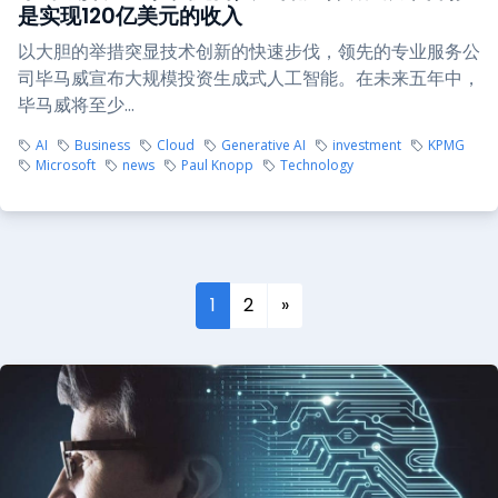
是实现120亿美元的收入
以大胆的举措突显技术创新的快速步伐，领先的专业服务公
司毕马威宣布大规模投资生成式人工智能。在未来五年中，
毕马威将至少...
AI
Business
Cloud
Generative AI
investment
KPMG
Microsoft
news
Paul Knopp
Technology
1
2
»