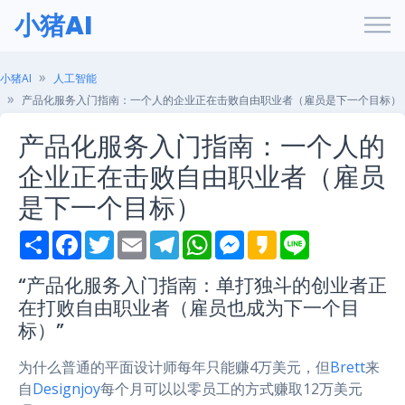
小猪AI
小猪AI
人工智能
产品化服务入门指南：一个人的企业正在击败自由职业者（雇员是下一个目标）
产品化服务入门指南：一个人的
企业正在击败自由职业者（雇员
是下一个目标）
S
F
T
E
T
W
M
K
L
h
a
w
m
e
h
e
a
i
a
c
i
a
l
a
s
k
n
r
e
t
i
e
t
s
a
e
“产品化服务入门指南：单打独斗的创业者正
e
b
t
l
g
s
e
o
在打败自由职业者（雇员也成为下一个目
o
e
r
A
n
o
r
a
p
g
标）”
k
m
p
e
r
为什么普通的平面设计师每年只能赚4万美元，但
Brett
来
自
Designjoy
每个月可以以零员工的方式赚取12万美元