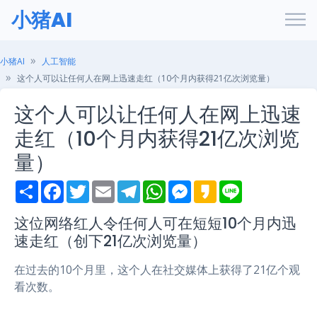
小猪AI
小猪AI
人工智能
这个人可以让任何人在网上迅速走红（10个月内获得21亿次浏览量）
这个人可以让任何人在网上迅速
走红（10个月内获得21亿次浏览
量）
S
F
T
E
T
W
M
K
L
h
a
w
m
e
h
e
a
i
a
c
i
a
l
a
s
k
n
r
e
t
i
e
t
s
a
e
这位网络红人令任何人可在短短10个月内迅
e
b
t
l
g
s
e
o
速走红（创下21亿次浏览量）
o
e
r
A
n
o
r
a
p
g
k
m
p
e
在过去的10个月里，这个人在社交媒体上获得了21亿个观
r
看次数。