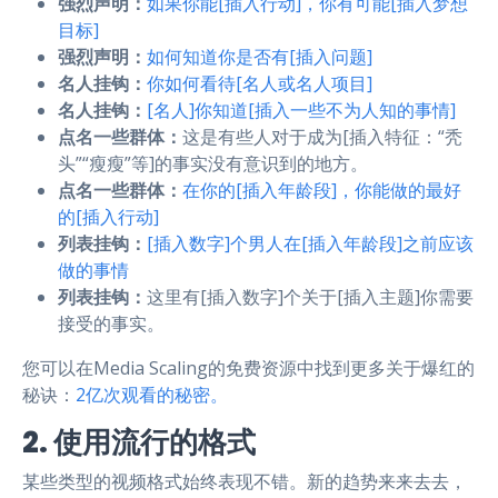
强烈声明：
如果你能[插入行动]，你有可能[插入梦想
目标]
强烈声明：
如何知道你是否有[插入问题]
名人挂钩：
你如何看待[名人或名人项目]
名人挂钩：
[名人]你知道[插入一些不为人知的事情]
点名一些群体：
这是有些人对于成为[插入特征：“秃
头”“瘦瘦”等]的事实没有意识到的地方。
点名一些群体：
在你的[插入年龄段]，你能做的最好
的[插入行动]
列表挂钩：
[插入数字]个男人在[插入年龄段]之前应该
做的事情
列表挂钩：
这里有[插入数字]个关于[插入主题]你需要
接受的事实。
您可以在Media Scaling的免费资源中找到更多关于爆红的
秘诀：
2亿次观看的秘密。
2. 使用流行的格式
某些类型的视频格式始终表现不错。新的趋势来来去去，