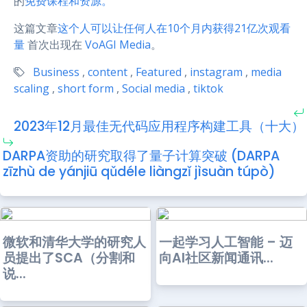
的
免费课程和资源。
这篇文章
这个人可以让任何人在10个月内获得21亿次观看
量
首次出现在
VoAGI Media
。
Business
,
content
,
Featured
,
instagram
,
media
scaling
,
short form
,
Social media
,
tiktok
2023年12月最佳无代码应用程序构建工具（十大）
DARPA资助的研究取得了量子计算突破 (DARPA
zīzhù de yánjiū qǔdéle liàngzǐ jìsuàn túpò)
微软和清华大学的研究人
一起学习人工智能 – 迈
员提出了SCA（分割和
向AI社区新闻通讯...
说...