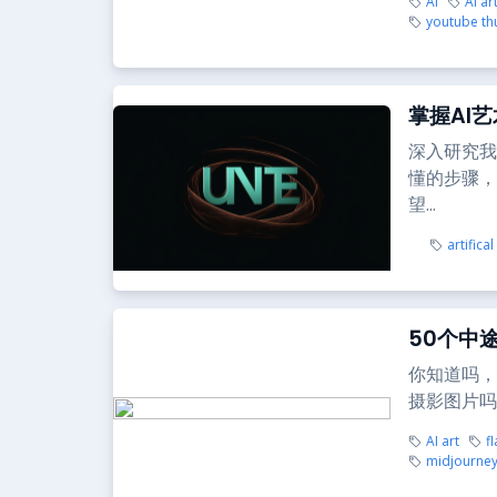
AI
AI ar
youtube th
掌握AI
深入研究我
懂的步骤，
望...
artifical
50个中
你知道吗，你
摄影图片吗
AI art
f
midjourne