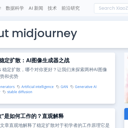
学
数据科学
AI 新闻
技术
前沿研究
ut midjourney
稳定扩散：AI图像生成器之战
vs 稳定扩散，哪个对你更好？让我们来探索两种AI图像
势和劣势
enerators
Artificial intelligence
GAN
Generative AI
y
stable diffusion
散”是如何工作的？直观解释
文章直观地解释了稳定扩散对于初学者的工作原理它是