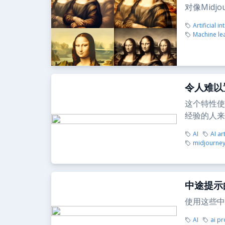
对像Midj
Artificial in
Machine le
令人难以
这个特性使
经验的人来
AI
AI ar
midjourney
中途提示
使用这些中
AI
ai p