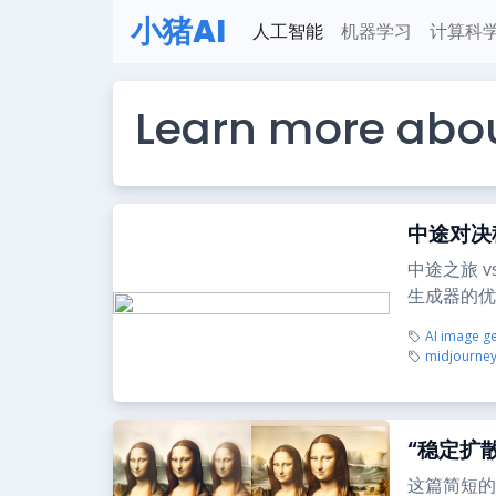
小猪AI
人工智能
机器学习
计算科
Learn more abo
中途对决
中途之旅 
生成器的优
AI image g
midjourne
“稳定扩
这篇简短的