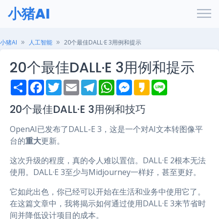
小猪AI
小猪AI
人工智能
20个最佳DALL·E 3用例和提示
20个最佳DALL·E 3用例和提示
S
F
T
E
T
W
M
K
L
h
a
w
m
e
h
e
a
i
a
c
i
a
l
a
s
k
n
r
e
t
i
e
t
s
a
e
20个最佳DALL·E 3用例和技巧
e
b
t
l
g
s
e
o
o
e
r
A
n
OpenAI已发布了DALL-E 3，这是一个对AI文本转图像平
o
r
a
p
g
k
m
p
e
台的
重大
更新。
r
这次升级的程度，真的令人难以置信。DALL·E 2根本无法
使用。DALL·E 3至少与Midjourney一样好，甚至更好。
它如此出色，你已经可以开始在生活和业务中使用它了。
在这篇文章中，我将揭示如何通过使用DALL·E 3来节省时
间并降低设计项目的成本。