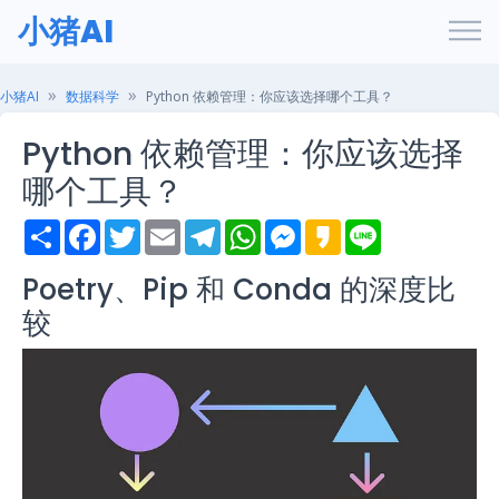
小猪AI
小猪AI
数据科学
Python 依赖管理：你应该选择哪个工具？
Python 依赖管理：你应该选择
哪个工具？
S
F
T
E
T
W
M
K
L
h
a
w
m
e
h
e
a
i
a
c
i
a
l
a
s
k
n
Poetry、Pip 和 Conda 的深度比
r
e
t
i
e
t
s
a
e
e
b
t
l
g
s
e
o
较
o
e
r
A
n
o
r
a
p
g
k
m
p
e
r