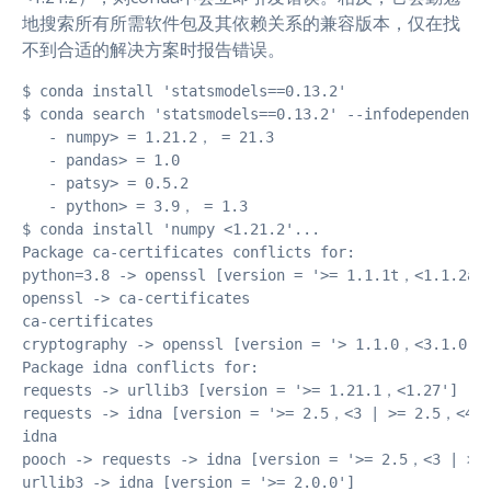
地搜索所有所需软件包及其依赖关系的兼容版本，仅在找
不到合适的解决方案时报告错误。
$ conda install 'statsmodels==0.13.2'

$ conda search 'statsmodels==0.13.2' --infodependencie
   - numpy> = 1.21.2， = 21.3

   - pandas> = 1.0

   - patsy> = 0.5.2

   - python> = 3.9， = 1.3

$ conda install 'numpy <1.21.2'...

Package ca-certificates conflicts for:

python=3.8 -> openssl [version = '>= 1.1.1t，<1.1.2a']
openssl -> ca-certificates

ca-certificates

cryptography -> openssl [version = '> 1.1.0，<3.1.0'] 
Package idna conflicts for:

requests -> urllib3 [version = '>= 1.21.1，<1.27'] -> 
requests -> idna [version = '>= 2.5，<3 | >= 2.5，<4']

idna

pooch -> requests -> idna [version = '>= 2.5，<3 | >= 
urllib3 -> idna [version = '>= 2.0.0']
