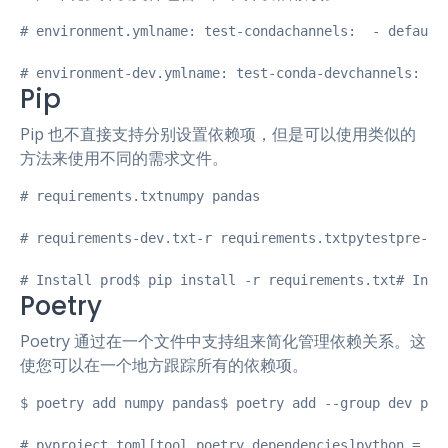
# environment.ymlname: test-condachannels:  - default
# environment-dev.ymlname: test-conda-devchannels:  -
Pip
Pip 也不直接支持分别设置依赖项，但是可以使用类似的
方法来使用不同的需求文件。
# requirements.txtnumpy pandas

# requirements-dev.txt-r requirements.txtpytestpre-com
# Install prod$ pip install -r requirements.txt# Inst
Poetry
Poetry 通过在一个文件中支持组来简化管理依赖关系。这
使您可以在一个地方跟踪所有的依赖项。
$ poetry add numpy pandas$ poetry add --group dev pyte
# pyproject.toml[tool.poetry.dependencies]python = "^